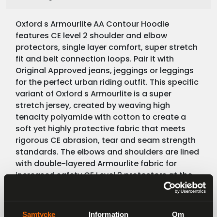
Oxford s Armourlite AA Contour Hoodie
features CE level 2 shoulder and elbow
protectors, single layer comfort, super stretch
fit and belt connection loops. Pair it with
Original Approved jeans, jeggings or leggings
for the perfect urban riding outfit. This specific
variant of Oxford s Armourlite is a super
stretch jersey, created by weaving high
tenacity polyamide with cotton to create a
soft yet highly protective fabric that meets
rigorous CE abrasion, tear and seam strength
standards. The elbows and shoulders are lined
with double-layered Armourlite fabric for
increased safety.CE Level 2 protectors at the
elbows and shoulders provide impact
protection. The garment also features a
pocket for a back protector insert (sold
Samtycke
Information
Om