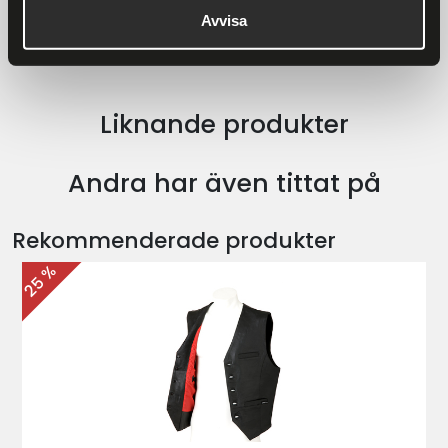
view conformity certifications
Avvisa
Liknande produkter
Andra har även tittat på
Rekommenderade produkter
25 %