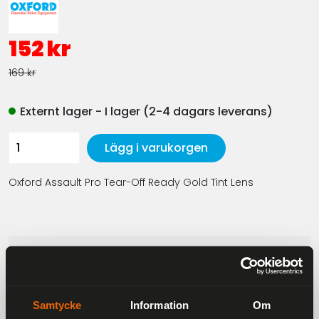
152 kr
169 kr
Externt lager - I lager (2-4 dagars leverans)
Lägg i varukorgen
Oxford Assault Pro Tear-Off Ready Gold Tint Lens
Beskrivning
Gold tint, anti-scratch replacement lens for
Samtycke
Information
Om
the Oxford Assault Pro Goggles.