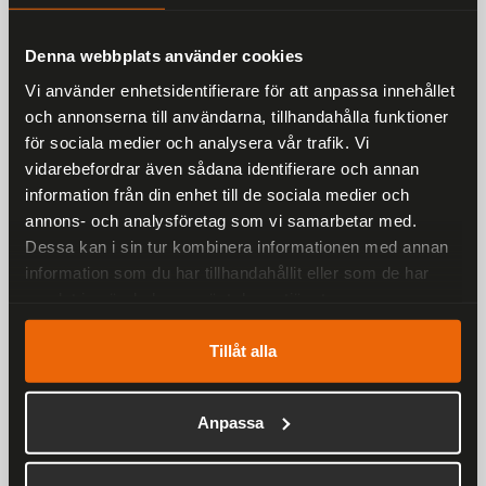
Denna webbplats använder cookies
Vi använder enhetsidentifierare för att anpassa innehållet
Liknande produkter
och annonserna till användarna, tillhandahålla funktioner
för sociala medier och analysera vår trafik. Vi
Andra har även tittat på
vidarebefordrar även sådana identifierare och annan
information från din enhet till de sociala medier och
annons- och analysföretag som vi samarbetar med.
Rekommenderade produkter
Dessa kan i sin tur kombinera informationen med annan
25 %
information som du har tillhandahållit eller som de har
samlat in när du har använt deras tjänster.
Tillåt alla
Anpassa