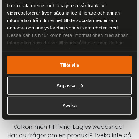
för sociala medier och analysera vår trafik. Vi
På alla ordrar över 2000 kr
vidarebefordrar även sådana identifierare och annan
1-3 DAGAR LEVERANS
information från din enhet till de sociala medier och
Inom Sverige med DHL
annons- och analysföretag som vi samarbetar med.
Dessa kan i sin tur kombinera informationen med annan
SÄKRA BETALNINGAR
information som du har tillhandahållit eller som de har
Betalkort, Klarna eller Swish
samlat in när du har använt deras tjänster.
Tillåt alla
Anpassa
Avvisa
Välkommen till Flying Eagles webbshop!
Har du frågor om en produkt? Tveka inte på