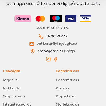
att ringa oss så hjälper vi dig på bästa sätt.
Läs mer om klarna
0470- 20357
butiken@flyingeagle.se
Arabygatan 41 i Växjö
Genvägar
Kontakta oss
Logga in
Kontakta oss
Mitt konto
Om oss
Skapa konto
Öppettider
Integritetspolicy
Storleksguide