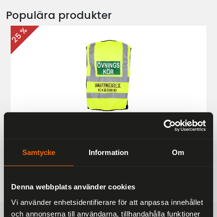
Populära produkter
25 %
Övningskörningsväst MC
187 kr
249 kr
Samtycke
Information
Om
Denna webbplats använder cookies
Vi använder enhetsidentifierare för att anpassa innehållet
och annonserna till användarna, tillhandahålla funktioner
FRAKTFRITT