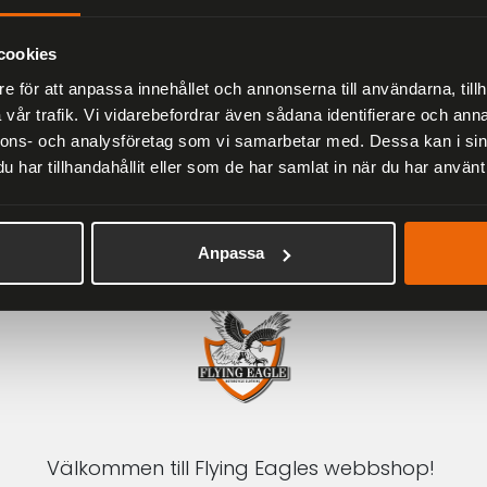
Herr
2 279 kr
3 799 kr
cookies
e för att anpassa innehållet och annonserna till användarna, tillh
vår trafik. Vi vidarebefordrar även sådana identifierare och anna
nnons- och analysföretag som vi samarbetar med. Dessa kan i sin
har tillhandahållit eller som de har samlat in när du har använt 
1-3 DAGAR LEVERANS
Inom Sverige med DHL
Anpassa
Välkommen till Flying Eagles webbshop!