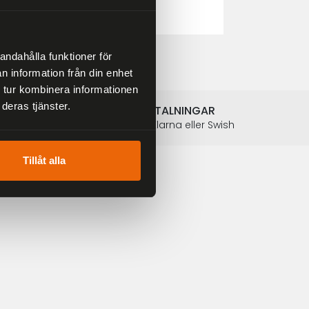
2 804 kr
3 299 kr
andahålla funktioner för
n information från din enhet
 tur kombinera informationen
deras tjänster.
SÄKRA BETALNINGAR
Betalkort, Klarna eller Swish
Tillåt alla