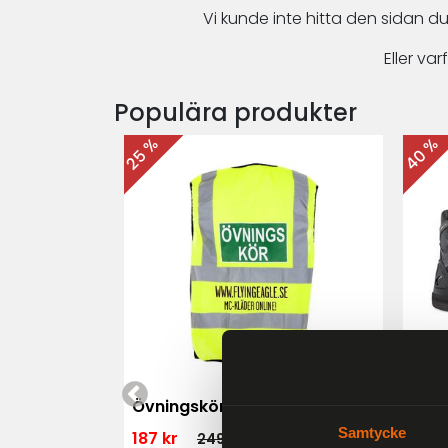
Vi kunde inte hitta den sidan du
Eller v
Populära produkter
40 %
25 %
 MK3 Dam
Övningskörningsväst MC
For
Samtycke
187 kr
1 79
249 kr