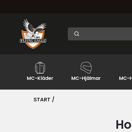
MC-Kläder
MC-Hjälmar
MC-H
START /
Ho