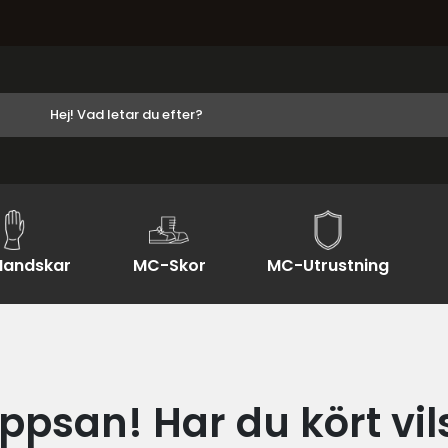
andskar
MC-Skor
MC-Utrustning
ppsan! Har du kört vil