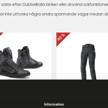
 sökte efter. Dubbelkolla länken eller använd sökfunktionen
arför inte utforska några andra spännande vägar medan du
40 %
ma Hyper MC-skor Svart
Held Matata II
Touring/Enduro MC-byx
Information
9 kr
2 999 kr