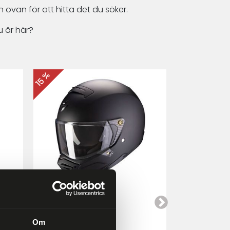
 ovan för att hitta det du söker.
 är här?
15 %
15 %
Scorpion EXO-HX1
Cardo Packt
a
Mattsvart
Om
4 249 kr
4