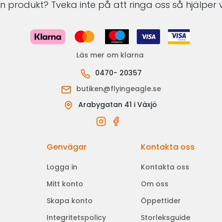
 produkt? Tveka inte på att ringa oss så hjälper v
Läs mer om klarna
0470- 20357
butiken@flyingeagle.se
Arabygatan 41 i Växjö
Genvägar
Kontakta oss
Logga in
Kontakta oss
Mitt konto
Om oss
Skapa konto
Öppettider
Integritetspolicy
Storleksguide