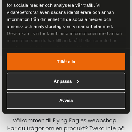
för sociala medier och analysera vår trafik. Vi
På alla ordrar över 2000 kr
vidarebefordrar även sådana identifierare och annan
1-3 DAGAR LEVERANS
information från din enhet till de sociala medier och
Inom Sverige med DHL
annons- och analysföretag som vi samarbetar med.
Dessa kan i sin tur kombinera informationen med annan
SÄKRA BETALNINGAR
information som du har tillhandahållit eller som de har
Betalkort, Klarna eller Swish
samlat in när du har använt deras tjänster.
Tillåt alla
Anpassa
Avvisa
Välkommen till Flying Eagles webbshop!
Har du frågor om en produkt? Tveka inte på