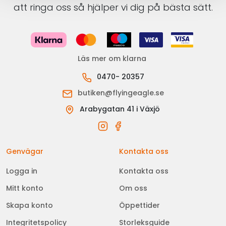
att ringa oss så hjälper vi dig på bästa sätt.
Läs mer om klarna
0470- 20357
butiken@flyingeagle.se
Arabygatan 41 i Växjö
Genvägar
Kontakta oss
Logga in
Kontakta oss
Mitt konto
Om oss
Skapa konto
Öppettider
Integritetspolicy
Storleksguide