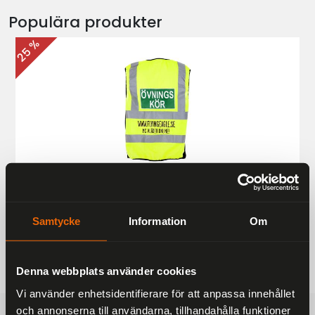
Populära produkter
25 %
Övningskörningsväst MC
187 kr
249 kr
Samtycke
Information
Om
Denna webbplats använder cookies
Vi använder enhetsidentifierare för att anpassa innehållet
och annonserna till användarna, tillhandahålla funktioner
FRAKTFRITT