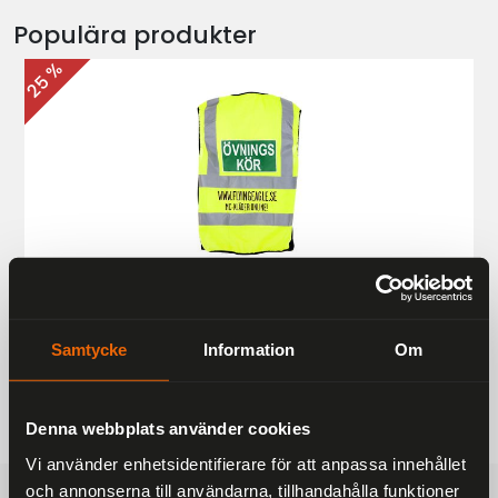
Populära produkter
25 %
Övningskörningsväst MC
187 kr
249 kr
Samtycke
Information
Om
Denna webbplats använder cookies
Vi använder enhetsidentifierare för att anpassa innehållet
och annonserna till användarna, tillhandahålla funktioner
FRAKTFRITT