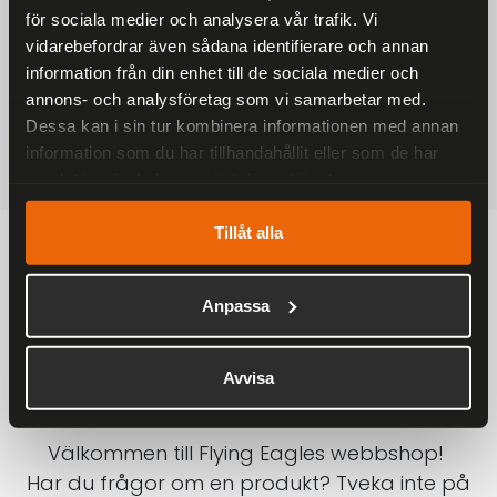
för sociala medier och analysera vår trafik. Vi
På alla ordrar över 2000 kr
vidarebefordrar även sådana identifierare och annan
1-3 DAGAR LEVERANS
information från din enhet till de sociala medier och
Inom Sverige med DHL
annons- och analysföretag som vi samarbetar med.
Dessa kan i sin tur kombinera informationen med annan
SÄKRA BETALNINGAR
information som du har tillhandahållit eller som de har
Betalkort, Klarna eller Swish
samlat in när du har använt deras tjänster.
Tillåt alla
Anpassa
Avvisa
Välkommen till Flying Eagles webbshop!
Har du frågor om en produkt? Tveka inte på