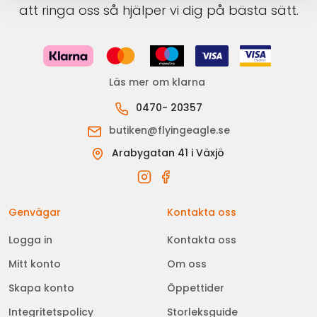
att ringa oss så hjälper vi dig på bästa sätt.
Läs mer om klarna
0470- 20357
butiken@flyingeagle.se
Arabygatan 41 i Växjö
Genvägar
Kontakta oss
Logga in
Kontakta oss
Mitt konto
Om oss
Skapa konto
Öppettider
Integritetspolicy
Storleksguide