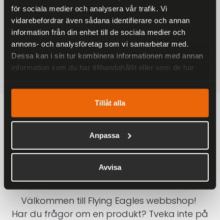
för sociala medier och analysera vår trafik. Vi
På alla ordrar över 2000 kr
vidarebefordrar även sådana identifierare och annan
1-3 DAGAR LEVERANS
information från din enhet till de sociala medier och
Inom Sverige med DHL
annons- och analysföretag som vi samarbetar med.
Dessa kan i sin tur kombinera informationen med annan
SÄKRA BETALNINGAR
information som du har tillhandahållit eller som de har
Betalkort, Klarna eller Swish
samlat in när du har använt deras tjänster.
Tillåt alla
Anpassa
Avvisa
Välkommen till Flying Eagles webbshop!
Har du frågor om en produkt? Tveka inte på