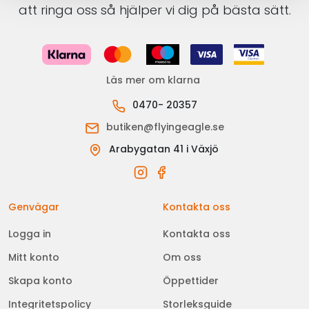
att ringa oss så hjälper vi dig på bästa sätt.
Läs mer om klarna
0470- 20357
butiken@flyingeagle.se
Arabygatan 41 i Växjö
Genvägar
Kontakta oss
Logga in
Kontakta oss
Mitt konto
Om oss
Skapa konto
Öppettider
Integritetspolicy
Storleksguide