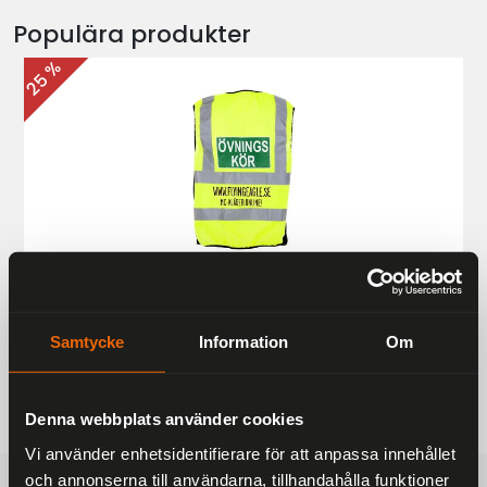
Populära produkter
25 %
Övningskörningsväst MC
187 kr
249 kr
Samtycke
Information
Om
Denna webbplats använder cookies
Vi använder enhetsidentifierare för att anpassa innehållet
och annonserna till användarna, tillhandahålla funktioner
FRAKTFRITT