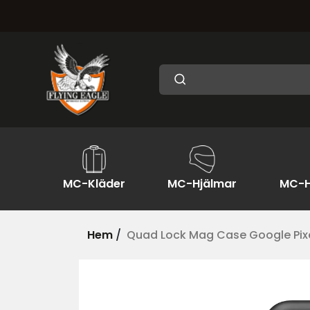
MC-Kläder
MC-Hjälmar
MC-H
Hem
/
Quad Lock Mag Case Google Pixe