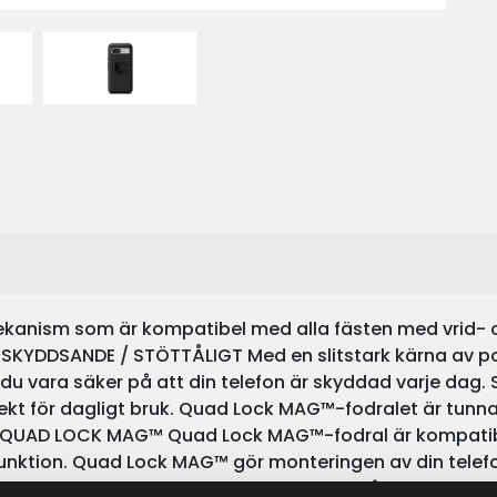
kanism som är kompatibel med alla fästen med vrid- oc
r. SKYDDSANDE / STÖTTÅLIGT Med en slitstark kärna av 
an du vara säker på att din telefon är skyddad varje da
ekt för dagligt bruk. Quad Lock MAG™-fodralet är tunna
. QUAD LOCK MAG™ Quad Lock MAG™-fodral är kompati
unktion. Quad Lock MAG™ gör monteringen av din telef
 Quad Lock®-fodral är kompatibla med trådlös laddnin