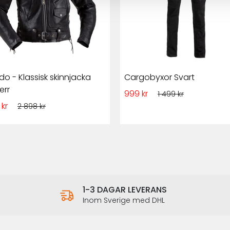
do - Klassisk skinnjacka
Cargobyxor Svart
err
999 kr
1 499 kr
 kr
2 898 kr
1-3 DAGAR LEVERANS
Inom Sverige med DHL