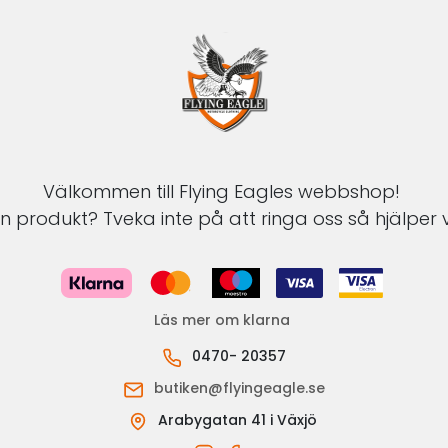
Välkommen till Flying Eagles webbshop!
 produkt? Tveka inte på att ringa oss så hjälper v
Läs mer om klarna
0470- 20357
butiken@flyingeagle.se
Arabygatan 41 i Växjö