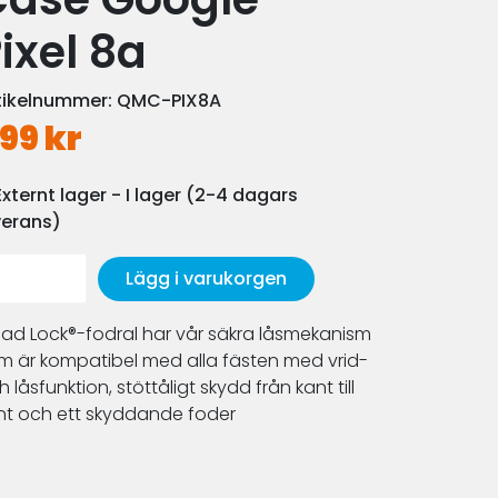
ixel 8a
tikelnummer:
QMC-PIX8A
99 kr
Externt lager - I lager (2-4 dagars
verans)
Lägg i varukorgen
ad Lock®-fodral har vår säkra låsmekanism
m är kompatibel med alla fästen med vrid-
 låsfunktion, stöttåligt skydd från kant till
nt och ett skyddande foder