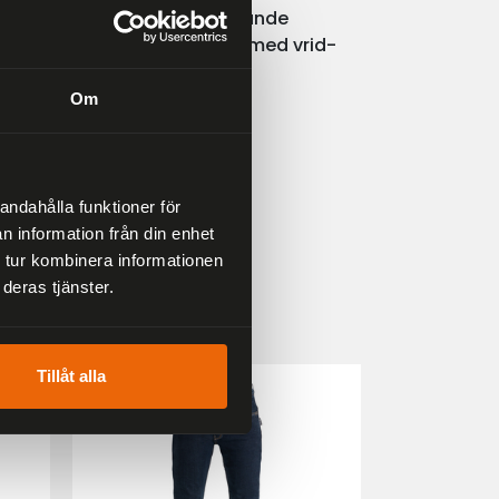
struktion (TPU / PC) Skyddande
Lock®-fästen och tillbehör med vrid-
Om
andahålla funktioner för
n information från din enhet
 tur kombinera informationen
deras tjänster.
33 %
25 %
Tillåt alla