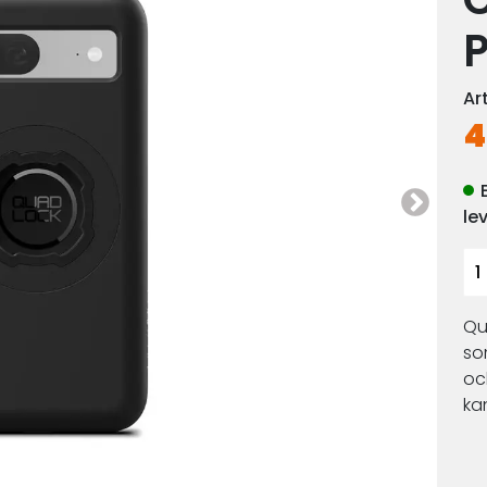
P
Ar
4
le
Qu
so
och
ka