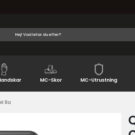
andskar
MC-Skor
MC-Utrustning
l 8a