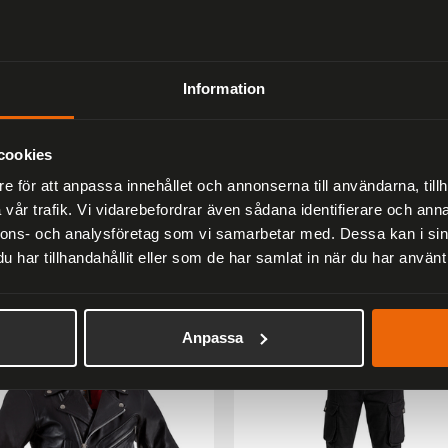
stallerade magneter med starkt grepp Sammansatt kon
patibelt med trådlös laddning¹ Kompatibelt med Quad 
 Lock MAG™-fästen och tillbehör Vikt: 59–84 g
Information
cookies
Liknande produkter
e för att anpassa innehållet och annonserna till användarna, tillh
vår trafik. Vi vidarebefordrar även sådana identifierare och anna
Andra har även tittat på
nnons- och analysföretag som vi samarbetar med. Dessa kan i sin
har tillhandahållit eller som de har samlat in när du har använt 
er
33 %
Anpassa