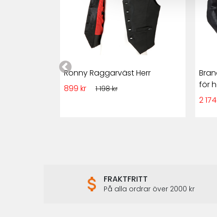
 Herr Skinn
Ronny Raggarväst Herr
Bran
för h
899 kr
1 198 kr
2 174
FRAKTFRITT
På alla ordrar över 2000 kr