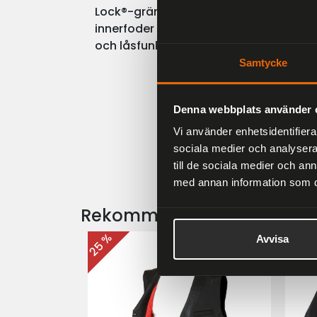
Lock®-gränssnitt MAG-ring med förin
innerfoder Stötabsorberande skal Kom
och låsfunktion Kompatibelt med Quad
Samtycke
Denna webbplats använder 
Vi använder enhetsidentifierar
sociala medier och analysera 
till de sociala medier och a
med annan information som du 
Rekommenderade produkt
25 %
25 %
Avvisa