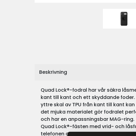
Beskrivning
Quad Lock®-fodral har vår säkra låsme
kant till kant och ett skyddande fode
yttre skal av TPU från kant till kant k
det mjuka materialet gör fodralet perf
och har en anpassningsbar MAG-ring
Quad Lock®-fästen med vrid- och låsf
telefonen och magneterna gör resten.