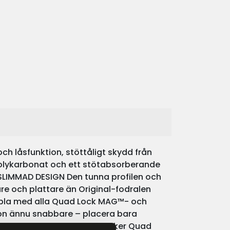
h låsfunktion, stöttåligt skydd från
polykarbonat och ett stötabsorberande
g. SLIMMAD DESIGN Den tunna profilen och
re och plattare än Original-fodralen
bla med alla Quad Lock MAG™- och
on ännu snabbare – placera bara
g. TEKNISK SPECIFIKATION Säker Quad