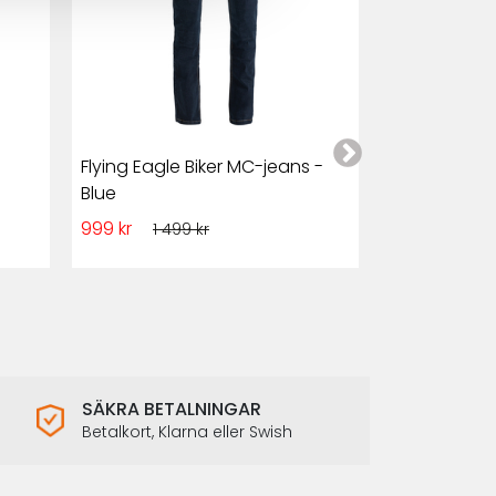
Flying Eagle Biker MC-jeans -
Club Style M
Blue
och Denim
999 kr
1 349 kr
1 499 kr
1 7
SÄKRA BETALNINGAR
Betalkort, Klarna eller Swish