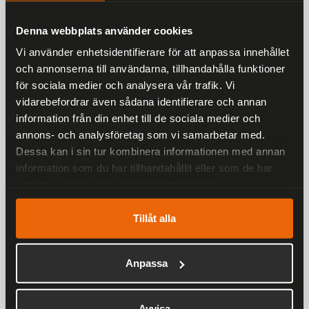
Denna webbplats använder cookies
Liknande produkter
Vi använder enhetsidentifierare för att anpassa innehållet
och annonserna till användarna, tillhandahålla funktioner
för sociala medier och analysera vår trafik. Vi
Andra har även tittat på
vidarebefordrar även sådana identifierare och annan
information från din enhet till de sociala medier och
Rekommenderade produkter
annons- och analysföretag som vi samarbetar med.
Dessa kan i sin tur kombinera informationen med annan
25 %
information som du har tillhandahållit eller som de har
samlat in när du har använt deras tjänster.
Tillåt alla
Anpassa
Ronny Raggarväst Herr
Avvisa