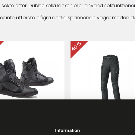
 sökte efter. Dubbelkolla länken eller använd sökfunktionen
arför inte utforska några andra spännande vägar medan du
40 %
ma Hyper MC-skor Svart
Held Matata II
Touring/Enduro MC-byx
Information
9 kr
2 999 kr