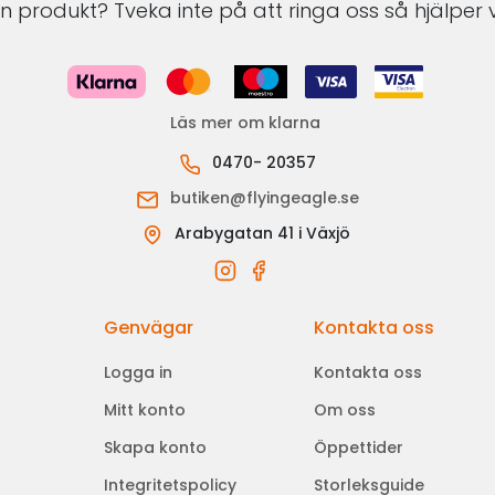
 produkt? Tveka inte på att ringa oss så hjälper v
Läs mer om klarna
0470- 20357
butiken@flyingeagle.se
Arabygatan 41 i Växjö
Genvägar
Kontakta oss
Logga in
Kontakta oss
Mitt konto
Om oss
Skapa konto
Öppettider
Integritetspolicy
Storleksguide