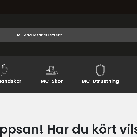
andskar
MC-Skor
MC-Utrustning
ppsan! Har du kört vil