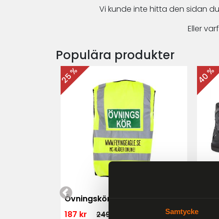
Vi kunde inte hitta den sidan du
Eller v
Populära produkter
40 %
25 %
 MK3 Dam
Övningskörningsväst MC
For
Samtycke
187 kr
1 79
249 kr