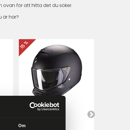
 ovan för att hitta det du söker.
 är här?
15 %
15 %
Scorpion EXO-HX1
Cardo Packt
a
Mattsvart
Om
4 249 kr
4