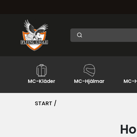
MC-Kläder
MC-Hjälmar
MC-H
START /
Ho