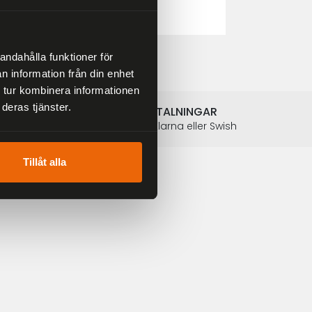
2 804 kr
3 299 kr
andahålla funktioner för
n information från din enhet
 tur kombinera informationen
deras tjänster.
SÄKRA BETALNINGAR
Betalkort, Klarna eller Swish
Tillåt alla