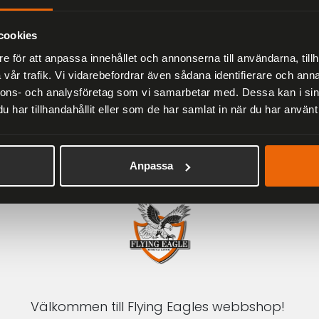
Herr
2 279 kr
3 799 kr
cookies
e för att anpassa innehållet och annonserna till användarna, tillh
vår trafik. Vi vidarebefordrar även sådana identifierare och anna
nnons- och analysföretag som vi samarbetar med. Dessa kan i sin
har tillhandahållit eller som de har samlat in när du har använt 
1-3 DAGAR LEVERANS
Inom Sverige med DHL
Anpassa
Välkommen till Flying Eagles webbshop!