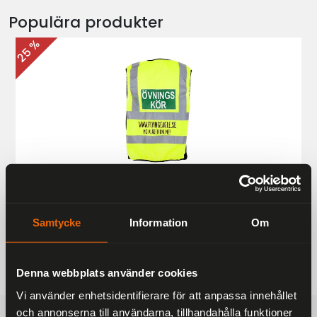
Populära produkter
25 %
Övningskörningsväst MC
187 kr
249 kr
Samtycke
Information
Om
Denna webbplats använder cookies
Vi använder enhetsidentifierare för att anpassa innehållet
och annonserna till användarna, tillhandahålla funktioner
FRAKTFRITT