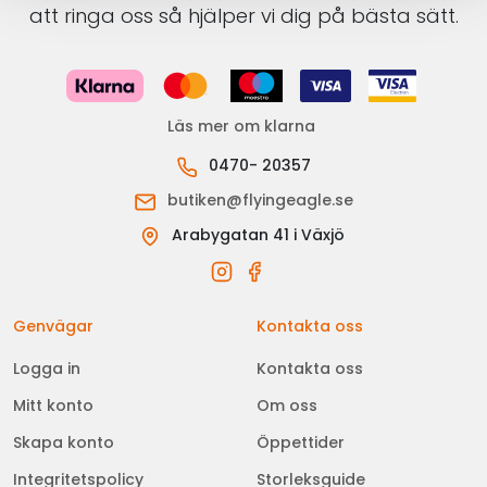
att ringa oss så hjälper vi dig på bästa sätt.
Läs mer om klarna
0470- 20357
butiken@flyingeagle.se
Arabygatan 41 i Växjö
Genvägar
Kontakta oss
Logga in
Kontakta oss
Mitt konto
Om oss
Skapa konto
Öppettider
Integritetspolicy
Storleksguide