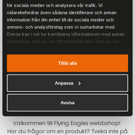
för sociala medier och analysera vår trafik. Vi
På alla ordrar över 2000 kr
vidarebefordrar även sådana identifierare och annan
1-3 DAGAR LEVERANS
information från din enhet till de sociala medier och
Inom Sverige med DHL
annons- och analysföretag som vi samarbetar med.
Dessa kan i sin tur kombinera informationen med annan
SÄKRA BETALNINGAR
information som du har tillhandahållit eller som de har
Betalkort, Klarna eller Swish
samlat in när du har använt deras tjänster.
Tillåt alla
Anpassa
Avvisa
Välkommen till Flying Eagles webbshop!
Har du frågor om en produkt? Tveka inte på