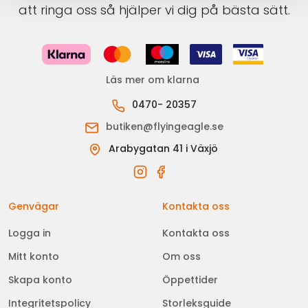
att ringa oss så hjälper vi dig på bästa sätt.
Läs mer om klarna
0470- 20357
butiken@flyingeagle.se
Arabygatan 41 i Växjö
Genvägar
Kontakta oss
Logga in
Kontakta oss
Mitt konto
Om oss
Skapa konto
Öppettider
Integritetspolicy
Storleksguide