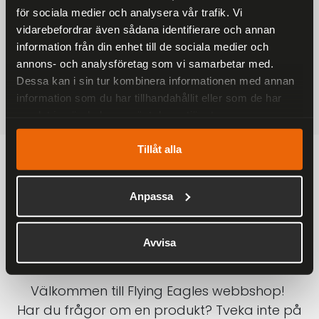
för sociala medier och analysera vår trafik. Vi
På alla ordrar över 2000 kr
vidarebefordrar även sådana identifierare och annan
1-3 DAGAR LEVERANS
information från din enhet till de sociala medier och
Inom Sverige med DHL
annons- och analysföretag som vi samarbetar med.
Dessa kan i sin tur kombinera informationen med annan
SÄKRA BETALNINGAR
information som du har tillhandahållit eller som de har
Betalkort, Klarna eller Swish
samlat in när du har använt deras tjänster.
Tillåt alla
Anpassa
Avvisa
Välkommen till Flying Eagles webbshop!
Har du frågor om en produkt? Tveka inte på