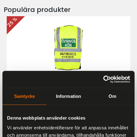
Populära produkter
25 %
Övningskörningsväst MC
187 kr
249 kr
Samtycke
Information
Om
Denna webbplats använder cookies
Vi använder enhetsidentifierare för att anpassa innehållet
och annonserna till användarna, tillhandahålla funktioner
FRAKTFRITT