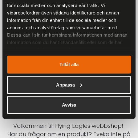
för sociala medier och analysera vår trafik. Vi
På alla ordrar över 2000 kr
vidarebefordrar även sådana identifierare och annan
1-3 DAGAR LEVERANS
information från din enhet till de sociala medier och
Inom Sverige med DHL
annons- och analysföretag som vi samarbetar med.
Dessa kan i sin tur kombinera informationen med annan
SÄKRA BETALNINGAR
information som du har tillhandahållit eller som de har
Betalkort, Klarna eller Swish
samlat in när du har använt deras tjänster.
Tillåt alla
Anpassa
Avvisa
Välkommen till Flying Eagles webbshop!
Har du frågor om en produkt? Tveka inte på