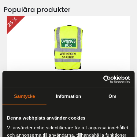
Populära produkter
25 %
Övningskörningsväst MC
187 kr
249 kr
Samtycke
Information
Om
Denna webbplats använder cookies
Vi använder enhetsidentifierare för att anpassa innehållet
och annonserna till användarna, tillhandahålla funktioner
FRAKTFRITT