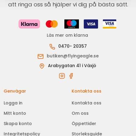
att ringa oss så hjälper vi dig på bästa sätt.
Läs mer om klarna
0470- 20357
butiken@flyingeagle.se
Arabygatan 41 i Växjö
Genvägar
Kontakta oss
Logga in
Kontakta oss
Mitt konto
Om oss
Skapa konto
Öppettider
Integritetspolicy
Storleksguide