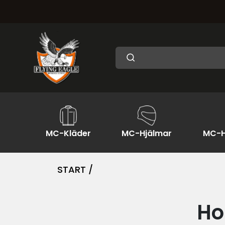
MC-Kläder
MC-Hjälmar
MC-H
START /
Ho