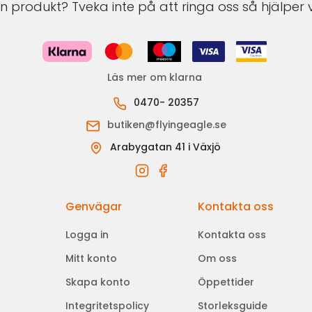
 produkt? Tveka inte på att ringa oss så hjälper v
Läs mer om klarna
0470- 20357
butiken@flyingeagle.se
Arabygatan 41 i Växjö
Genvägar
Kontakta oss
Logga in
Kontakta oss
Mitt konto
Om oss
Skapa konto
Öppettider
Integritetspolicy
Storleksguide