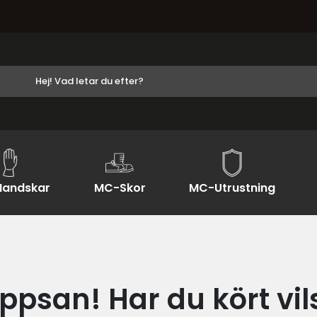
andskar
MC-Skor
MC-Utrustning
ppsan! Har du kört vil