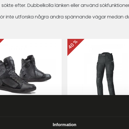
 sökte efter. Dubbelkolla länken eller använd sökfunktionen
arför inte utforska några andra spännande vägar medan du
40 %
ma Hyper MC-skor Svart
Held Matata II
Touring/Enduro MC-byx
Information
9 kr
2 999 kr