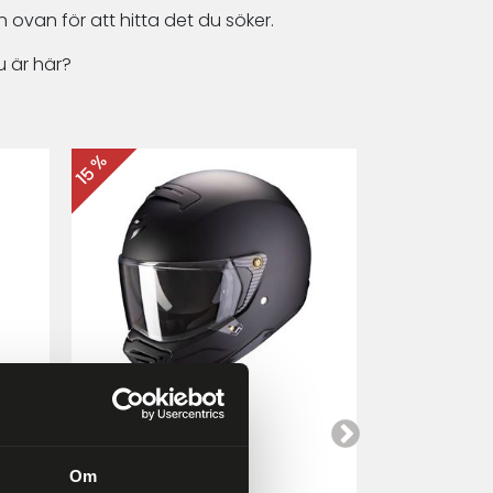
 ovan för att hitta det du söker.
 är här?
15 %
15 %
Scorpion EXO-HX1
Cardo Packt
a
Mattsvart
Om
4 249 kr
4