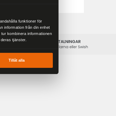
2 804 kr
3 299 kr
andahålla funktioner för
n information från din enhet
 tur kombinera informationen
deras tjänster.
SÄKRA BETALNINGAR
Betalkort, Klarna eller Swish
Tillåt alla