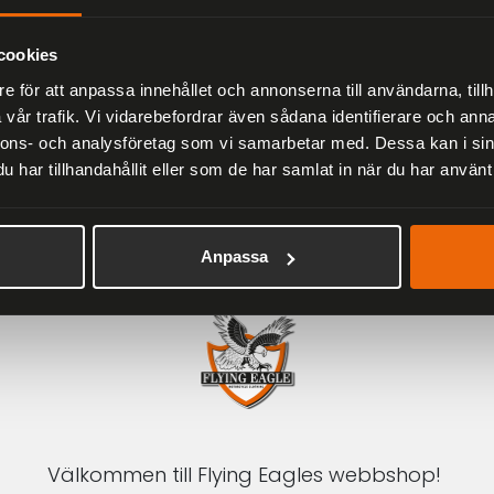
Herr
2 279 kr
3 799 kr
cookies
e för att anpassa innehållet och annonserna till användarna, tillh
vår trafik. Vi vidarebefordrar även sådana identifierare och anna
nnons- och analysföretag som vi samarbetar med. Dessa kan i sin
har tillhandahållit eller som de har samlat in när du har använt 
1-3 DAGAR LEVERANS
Inom Sverige med DHL
Anpassa
Välkommen till Flying Eagles webbshop!