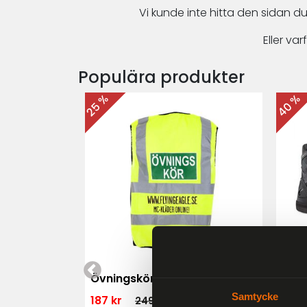
Vi kunde inte hitta den sidan du
Eller v
Populära produkter
40 %
25 %
 MK3 Dam
Övningskörningsväst MC
For
Samtycke
187 kr
1 79
249 kr