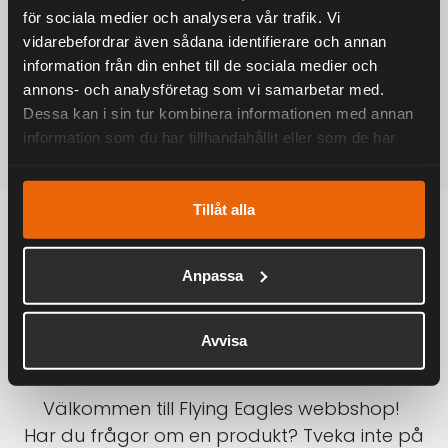
för sociala medier och analysera vår trafik. Vi
På alla ordrar över 2000 kr
vidarebefordrar även sådana identifierare och annan
1-3 DAGAR LEVERANS
information från din enhet till de sociala medier och
Inom Sverige med DHL
annons- och analysföretag som vi samarbetar med.
Dessa kan i sin tur kombinera informationen med annan
SÄKRA BETALNINGAR
information som du har tillhandahållit eller som de har
Betalkort, Klarna eller Swish
samlat in när du har använt deras tjänster.
Tillåt alla
Anpassa
Avvisa
Välkommen till Flying Eagles webbshop!
Har du frågor om en produkt? Tveka inte på