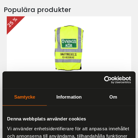
Populära produkter
25 %
Övningskörningsväst MC
187 kr
249 kr
Samtycke
Information
Om
Denna webbplats använder cookies
Vi använder enhetsidentifierare för att anpassa innehållet
och annonserna till användarna, tillhandahålla funktioner
FRAKTFRITT