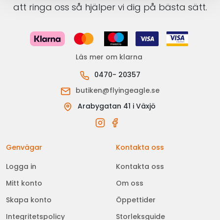
att ringa oss så hjälper vi dig på bästa sätt.
Läs mer om klarna
0470- 20357
butiken@flyingeagle.se
Arabygatan 41 i Växjö
Genvägar
Kontakta oss
Logga in
Kontakta oss
Mitt konto
Om oss
Skapa konto
Öppettider
Integritetspolicy
Storleksguide