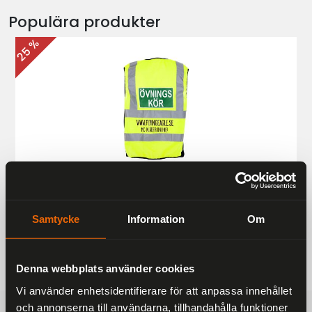
Populära produkter
25 %
Övningskörningsväst MC
187 kr
249 kr
Samtycke
Information
Om
Denna webbplats använder cookies
Vi använder enhetsidentifierare för att anpassa innehållet
och annonserna till användarna, tillhandahålla funktioner
FRAKTFRITT