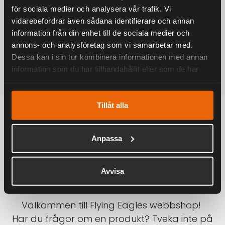
för sociala medier och analysera vår trafik. Vi
På alla ordrar över 2000 kr
vidarebefordrar även sådana identifierare och annan
1-3 DAGAR LEVERANS
information från din enhet till de sociala medier och
Inom Sverige med DHL
annons- och analysföretag som vi samarbetar med.
Dessa kan i sin tur kombinera informationen med annan
SÄKRA BETALNINGAR
information som du har tillhandahållit eller som de har
Betalkort, Klarna eller Swish
samlat in när du har använt deras tjänster.
Tillåt alla
Anpassa
Avvisa
Välkommen till Flying Eagles webbshop!
Har du frågor om en produkt? Tveka inte på