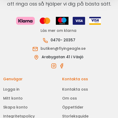
att ringa oss så hjälper vi dig på bästa sätt.
Läs mer om klarna
0470- 20357
butiken@flyingeagle.se
Arabygatan 41 i Växjö
Genvägar
Kontakta oss
Logga in
Kontakta oss
Mitt konto
Om oss
Skapa konto
Öppettider
Integritetspolicy
Storleksguide