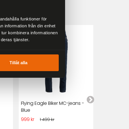
andahålla funktioner för
n information från din enhet
33 %
25 %
 tur kombinera informationen
deras tjänster.
Tillåt alla
Flying Eagle Biker MC-jeans -
Club Style M
Blue
och Denim
999 kr
1 349 kr
1 499 kr
1 7