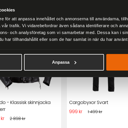
Andra har även tittat på
cookies
er
e för att anpassa innehållet och annonserna till användarna, tillh
vår trafik. Vi vidarebefordrar även sådana identifierare och anna
33 %
nnons- och analysföretag som vi samarbetar med. Dessa kan i sin
har tillhandahållit eller som de har samlat in när du har använt 
Anpassa
do - Klassisk skinnjacka
Cargobyxor Svart
err
999 kr
1 499 kr
 kr
2 898 kr