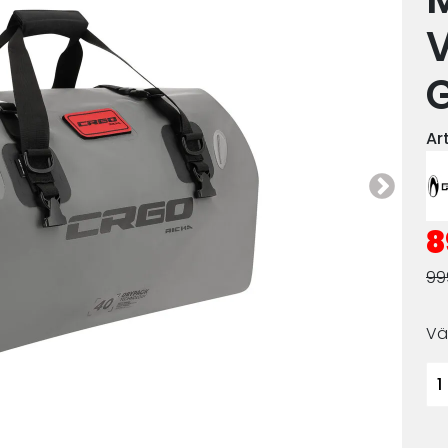
V
Ar
8
99
Vä