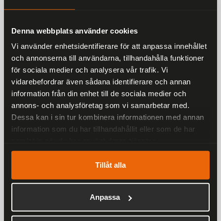
Denna webbplats använder cookies
Vi använder enhetsidentifierare för att anpassa innehållet
Liknande produkter
och annonserna till användarna, tillhandahålla funktioner
för sociala medier och analysera vår trafik. Vi
vidarebefordrar även sådana identifierare och annan
Andra har även tittat på
information från din enhet till de sociala medier och
annons- och analysföretag som vi samarbetar med.
Rekommenderade produkter
Dessa kan i sin tur kombinera informationen med annan
25 %
information som du har tillhandahållit eller som de har
samlat in när du har använt deras tjänster.
Tillåt alla
Anpassa