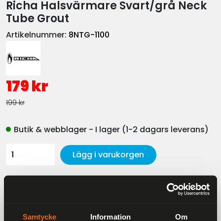
Richa Halsvärmare Svart/grå Neck
Tube Grout
Artikelnummer:
8NTG-1100
179 kr
199 kr
Butik & webblager - I lager (1-2 dagars leverans)
Lägg i varukorgen
Beskrivning
Samtycke
Information
Om