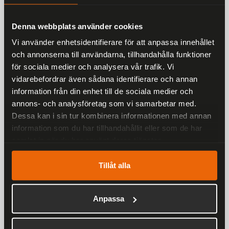
Denna webbplats använder cookies
Vi använder enhetsidentifierare för att anpassa innehållet
Liknande produkter
och annonserna till användarna, tillhandahålla funktioner
för sociala medier och analysera vår trafik. Vi
Andra har även tittat på
vidarebefordrar även sådana identifierare och annan
information från din enhet till de sociala medier och
annons- och analysföretag som vi samarbetar med.
Rekommenderade produkter
Dessa kan i sin tur kombinera informationen med annan
25 %
information som du har tillhandahållit eller som de har
samlat in när du har använt deras tjänster.
Tillåt alla
Anpassa