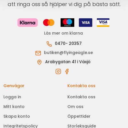
att ringa oss så hjälper vi dig på bästa sätt.
Läs mer om klarna
0470- 20357
butiken@flyingeagle.se
Arabygatan 41 i Växjö
Genvägar
Kontakta oss
Logga in
Kontakta oss
Mitt konto
Om oss
Skapa konto
Öppettider
Integritetspolicy
Storleksguide