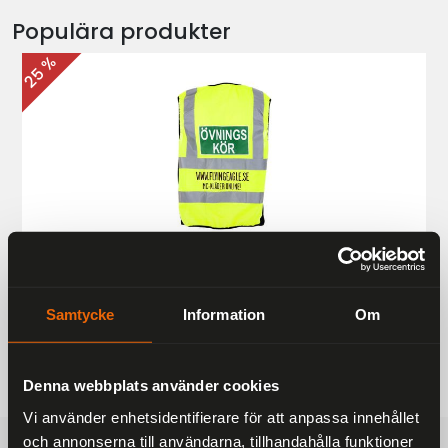
Populära produkter
25 %
Övningskörningsväst MC
187 kr
249 kr
Samtycke
Information
Om
Denna webbplats använder cookies
Vi använder enhetsidentifierare för att anpassa innehållet
och annonserna till användarna, tillhandahålla funktioner
FRAKTFRITT