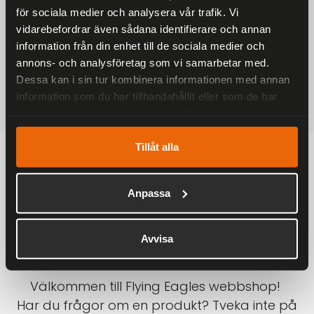
för sociala medier och analysera vår trafik. Vi
På alla ordrar över 2000 kr
vidarebefordrar även sådana identifierare och annan
1-3 DAGAR LEVERANS
information från din enhet till de sociala medier och
Inom Sverige med DHL
annons- och analysföretag som vi samarbetar med.
Dessa kan i sin tur kombinera informationen med annan
SÄKRA BETALNINGAR
information som du har tillhandahållit eller som de har
Betalkort, Klarna eller Swish
samlat in när du har använt deras tjänster.
Tillåt alla
Anpassa
Avvisa
Välkommen till Flying Eagles webbshop!
Har du frågor om en produkt? Tveka inte på