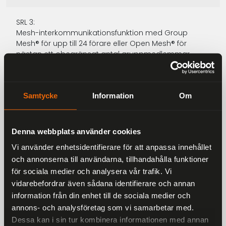
SRL 3:
Mesh-interkommunikationsfunktion med Group
Mesh® för upp till 24 förare eller Open Mesh® för
nästan ett obegränsat antal gruppmedlemmar.
Bluetooth®-interkommunikationsfunktion för upp till 4
förare.
Samtycke
Information
Om
Bluetooth®-anslutning till navigationsenhet,
mobiltelefon eller andra enheter.
FM-radio.
Denna webbplats använder cookies
Vi använder enhetsidentifierare för att anpassa innehållet
Röstkommandofunktion på 8 språk.
och annonserna till användarna, tillhandahålla funktioner
Stöd för Siri och Google Voice.
för sociala medier och analysera vår trafik. Vi
vidarebefordrar även sådana identifierare och annan
HD-högtalare med ett premium ljudsystem från
information från din enhet till de sociala medier och
harman kardon.
annons- och analysföretag som vi samarbetar med.
Dessa kan i sin tur kombinera informationen med annan