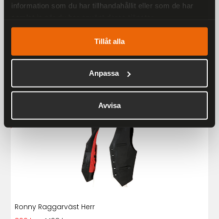
information som du har tillhandahållit eller som de har
samlat in när du har använt deras tjänster.
Liknande produkter
Tillåt alla
Andra har även tittat på
Anpassa
Rekommenderade produkter
25 %
Avvisa
Ronny Raggarväst Herr