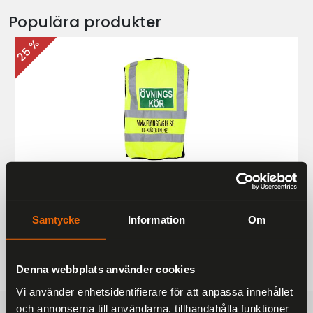
Populära produkter
25 %
Övningskörningsväst MC
187 kr
249 kr
Samtycke
Information
Om
Denna webbplats använder cookies
Vi använder enhetsidentifierare för att anpassa innehållet
och annonserna till användarna, tillhandahålla funktioner
FRAKTFRITT