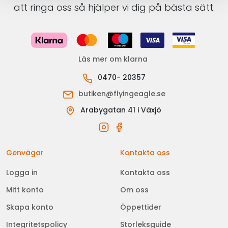
att ringa oss så hjälper vi dig på bästa sätt.
Läs mer om klarna
0470- 20357
butiken@flyingeagle.se
Arabygatan 41 i Växjö
Genvägar
Kontakta oss
Logga in
Kontakta oss
Mitt konto
Om oss
Skapa konto
Öppettider
Integritetspolicy
Storleksguide