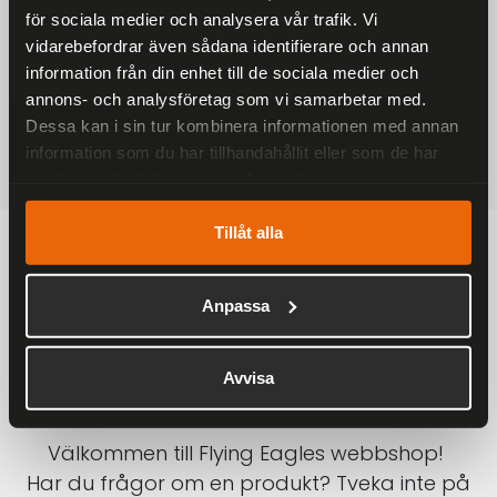
för sociala medier och analysera vår trafik. Vi
På alla ordrar över 2000 kr
vidarebefordrar även sådana identifierare och annan
1-3 DAGAR LEVERANS
information från din enhet till de sociala medier och
Inom Sverige med DHL
annons- och analysföretag som vi samarbetar med.
Dessa kan i sin tur kombinera informationen med annan
SÄKRA BETALNINGAR
information som du har tillhandahållit eller som de har
Betalkort, Klarna eller Swish
samlat in när du har använt deras tjänster.
Tillåt alla
Anpassa
Avvisa
Välkommen till Flying Eagles webbshop!
Har du frågor om en produkt? Tveka inte på