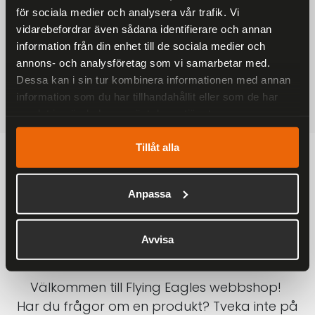
för sociala medier och analysera vår trafik. Vi
På alla ordrar över 2000 kr
vidarebefordrar även sådana identifierare och annan
1-3 DAGAR LEVERANS
information från din enhet till de sociala medier och
Inom Sverige med DHL
annons- och analysföretag som vi samarbetar med.
Dessa kan i sin tur kombinera informationen med annan
SÄKRA BETALNINGAR
information som du har tillhandahållit eller som de har
Betalkort, Klarna eller Swish
samlat in när du har använt deras tjänster.
Tillåt alla
Anpassa
Avvisa
Välkommen till Flying Eagles webbshop!
Har du frågor om en produkt? Tveka inte på