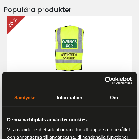
Populära produkter
25 %
Övningskörningsväst MC
187 kr
249 kr
Samtycke
Information
Om
Denna webbplats använder cookies
Vi använder enhetsidentifierare för att anpassa innehållet
och annonserna till användarna, tillhandahålla funktioner
FRAKTFRITT