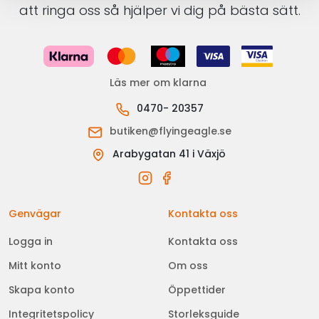
att ringa oss så hjälper vi dig på bästa sätt.
Läs mer om klarna
0470- 20357
butiken@flyingeagle.se
Arabygatan 41 i Växjö
Genvägar
Kontakta oss
Logga in
Kontakta oss
Mitt konto
Om oss
Skapa konto
Öppettider
Integritetspolicy
Storleksguide