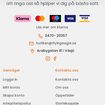
att ringa oss så hjälper vi dig på bästa sätt.
Läs mer om klarna
0470- 20357
butiken@flyingeagle.se
Arabygatan 41 i Växjö
Genvägar
Kontakta oss
Logga in
Kontakta oss
Mitt konto
Om oss
Skapa konto
Öppettider
Integritetspolicy
Storleksguide