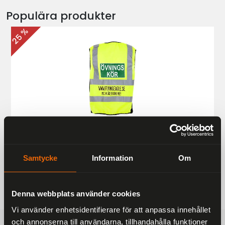
Populära produkter
25 %
Övningskörningsväst MC
187 kr
249 kr
Samtycke
Information
Om
Denna webbplats använder cookies
Vi använder enhetsidentifierare för att anpassa innehållet
och annonserna till användarna, tillhandahålla funktioner
FRAKTFRITT