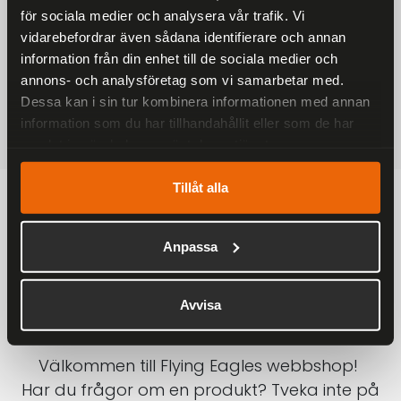
för sociala medier och analysera vår trafik. Vi
På alla ordrar över 2000 kr
vidarebefordrar även sådana identifierare och annan
1-3 DAGAR LEVERANS
information från din enhet till de sociala medier och
Inom Sverige med DHL
annons- och analysföretag som vi samarbetar med.
Dessa kan i sin tur kombinera informationen med annan
SÄKRA BETALNINGAR
information som du har tillhandahållit eller som de har
Betalkort, Klarna eller Swish
samlat in när du har använt deras tjänster.
Tillåt alla
Anpassa
Avvisa
Välkommen till Flying Eagles webbshop!
Har du frågor om en produkt? Tveka inte på