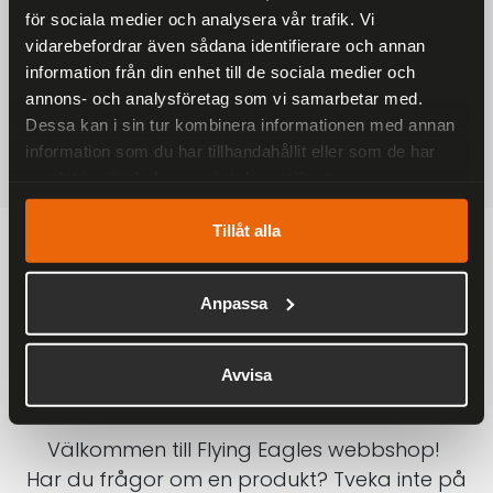
för sociala medier och analysera vår trafik. Vi
På alla ordrar över 2000 kr
vidarebefordrar även sådana identifierare och annan
1-3 DAGAR LEVERANS
information från din enhet till de sociala medier och
Inom Sverige med DHL
annons- och analysföretag som vi samarbetar med.
Dessa kan i sin tur kombinera informationen med annan
SÄKRA BETALNINGAR
information som du har tillhandahållit eller som de har
Betalkort, Klarna eller Swish
samlat in när du har använt deras tjänster.
Tillåt alla
Anpassa
Avvisa
Välkommen till Flying Eagles webbshop!
Har du frågor om en produkt? Tveka inte på