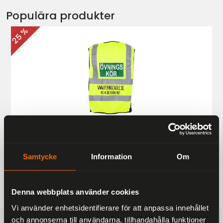
Populära produkter
25 %
Övningskörningsväst MC
187 kr
249 kr
Samtycke
Information
Om
Denna webbplats använder cookies
Vi använder enhetsidentifierare för att anpassa innehållet
och annonserna till användarna, tillhandahålla funktioner
FRAKTFRITT