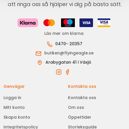
att ringa oss så hjälper vi dig på bästa sätt.
Läs mer om klarna
0470- 20357
butiken@flyingeagle.se
Arabygatan 41 i Växjö
Genvägar
Kontakta oss
Logga in
Kontakta oss
Mitt konto
Om oss
Skapa konto
Öppettider
Integritetspolicy
Storleksguide