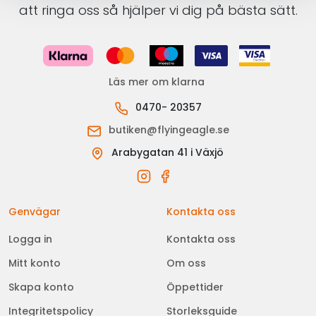
att ringa oss så hjälper vi dig på bästa sätt.
Läs mer om klarna
0470- 20357
butiken@flyingeagle.se
Arabygatan 41 i Växjö
Genvägar
Kontakta oss
Logga in
Kontakta oss
Mitt konto
Om oss
Skapa konto
Öppettider
Integritetspolicy
Storleksguide