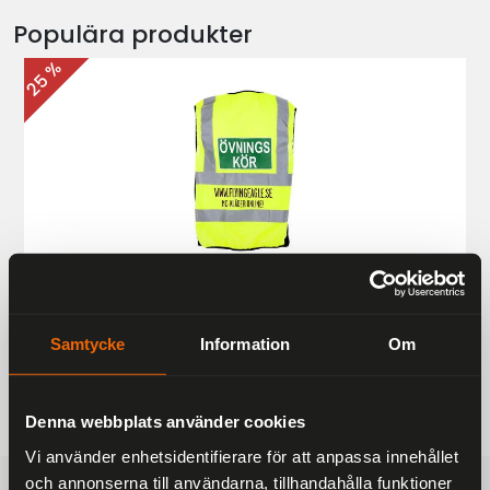
Populära produkter
25 %
Övningskörningsväst MC
187 kr
249 kr
Samtycke
Information
Om
Denna webbplats använder cookies
Vi använder enhetsidentifierare för att anpassa innehållet
och annonserna till användarna, tillhandahålla funktioner
FRAKTFRITT