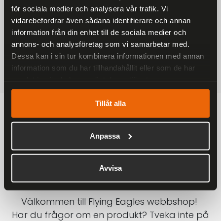
för sociala medier och analysera vår trafik. Vi
På alla ordrar över 2000 kr
vidarebefordrar även sådana identifierare och annan
1-3 DAGAR LEVERANS
information från din enhet till de sociala medier och
Inom Sverige med DHL
annons- och analysföretag som vi samarbetar med.
Dessa kan i sin tur kombinera informationen med annan
SÄKRA BETALNINGAR
information som du har tillhandahållit eller som de har
Betalkort, Klarna eller Swish
samlat in när du har använt deras tjänster.
Tillåt alla
Anpassa
Avvisa
Välkommen till Flying Eagles webbshop!
Har du frågor om en produkt? Tveka inte på