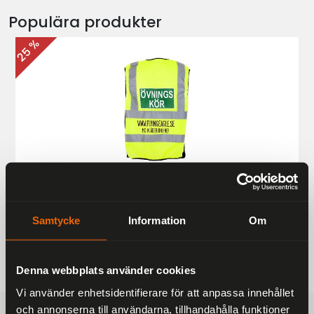
Populära produkter
25 %
Övningskörningsväst MC
187 kr
249 kr
Samtycke
Information
Om
Denna webbplats använder cookies
Vi använder enhetsidentifierare för att anpassa innehållet
och annonserna till användarna, tillhandahålla funktioner
FRAKTFRITT