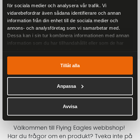
för sociala medier och analysera vår trafik. Vi
På alla ordrar över 2000 kr
vidarebefordrar även sådana identifierare och annan
1-3 DAGAR LEVERANS
information från din enhet till de sociala medier och
Inom Sverige med DHL
annons- och analysföretag som vi samarbetar med.
Dessa kan i sin tur kombinera informationen med annan
SÄKRA BETALNINGAR
information som du har tillhandahållit eller som de har
Betalkort, Klarna eller Swish
samlat in när du har använt deras tjänster.
Tillåt alla
Anpassa
Avvisa
Välkommen till Flying Eagles webbshop!
Har du frågor om en produkt? Tveka inte på