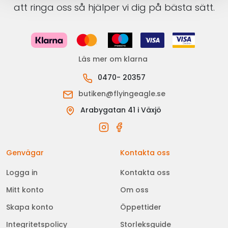
att ringa oss så hjälper vi dig på bästa sätt.
Läs mer om klarna
0470- 20357
butiken@flyingeagle.se
Arabygatan 41 i Växjö
Genvägar
Kontakta oss
Logga in
Kontakta oss
Mitt konto
Om oss
Skapa konto
Öppettider
Integritetspolicy
Storleksguide