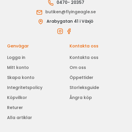
0470- 20357
butiken@flyingeagle.se
Arabygatan 41 i Växjö
Genvägar
Kontakta oss
Logga in
Kontakta oss
Mitt konto
Om oss
Skapa konto
Öppettider
Integritetspolicy
Storleksguide
Köpvilkor
Ångra köp
Returer
Alla artiklar