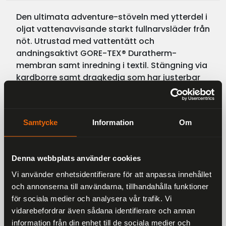
Den ultimata adventure-stöveln med ytterdel i
oljat vattenavvisande starkt fullnarvsläder från
nöt. Utrustad med vattentätt och
andningsaktivt GORE-TEX® Duratherm-
membran samt inredning i textil. Stängning via
kardborre samt dragkedja som har justerbar
passform och stretch för lättare insteg och
komfort. Dessutom är den försedd med
smidigt justerbart spänne över vristen.
Samtycke
Information
Om
Kraftiga skyddande förstärkningar vid skenben
och hälparti. Dubbla vadderingar vid skaft för
att motverka att grus och vatten tar sig in.
Denna webbplats använder cookies
Rejäla förstärkningar i plast vid växelpedal,
anatomiskt utformad klimatinnersula och
Vi använder enhetsidentifierare för att anpassa innehållet
skydd för fotleder på bägge sidor som
och annonserna till användarna, tillhandahålla funktioner
vadderats med specialskum med öppna celler.
för sociala medier och analysera vår trafik. Vi
Mellansula i pu-skum och plast som förstärkts
vidarebefordrar även sådana identifierare och annan
med galvaniserat stål vilken gör den vridstyv
information från din enhet till de sociala medier och