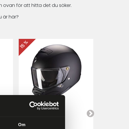
 ovan för att hitta det du söker.
 är här?
15 %
15 %
Scorpion EXO-HX1
Cardo Packt
a
Mattsvart
Om
4 249 kr
4