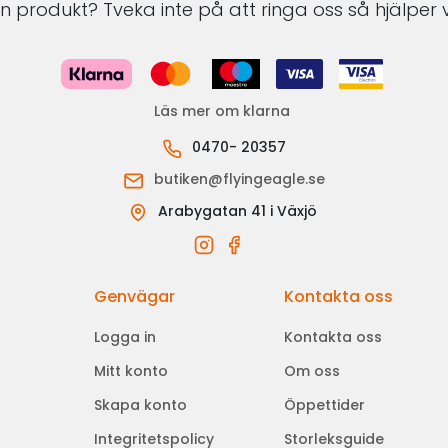
 produkt? Tveka inte på att ringa oss så hjälper v
Läs mer om klarna
0470- 20357
butiken@flyingeagle.se
Arabygatan 41 i Växjö
Genvägar
Kontakta oss
Logga in
Kontakta oss
Mitt konto
Om oss
Skapa konto
Öppettider
Integritetspolicy
Storleksguide