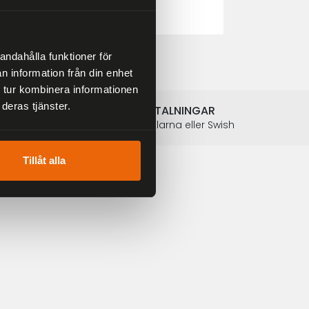
2 804 kr
3 299 kr
andahålla funktioner för
n information från din enhet
 tur kombinera informationen
deras tjänster.
SÄKRA BETALNINGAR
Betalkort, Klarna eller Swish
Tillåt alla