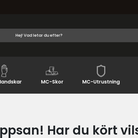
andskar
MC-Skor
MC-Utrustning
ppsan! Har du kört vil