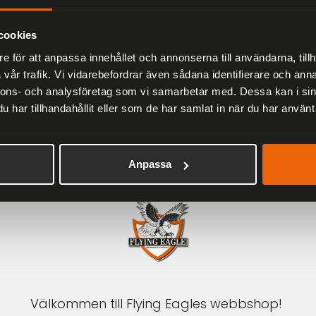
Herr
2 279 kr
3 799 kr
cookies
e för att anpassa innehållet och annonserna till användarna, tillh
vår trafik. Vi vidarebefordrar även sådana identifierare och anna
nnons- och analysföretag som vi samarbetar med. Dessa kan i sin
har tillhandahållit eller som de har samlat in när du har använt 
1-3 DAGAR LEVERANS
Inom Sverige med DHL
Anpassa
Välkommen till Flying Eagles webbshop!