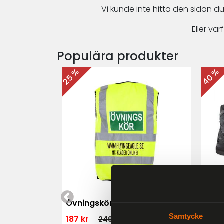
Vi kunde inte hitta den sidan du
Eller v
Populära produkter
40 %
25 %
 MK3 Dam
Övningskörningsväst MC
For
Samtycke
187 kr
1 79
249 kr