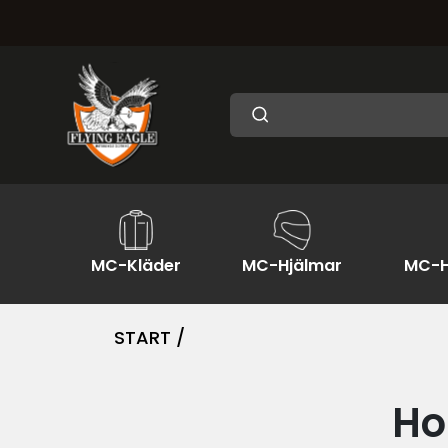
MC-Kläder
MC-Hjälmar
MC-H
START /
Ho