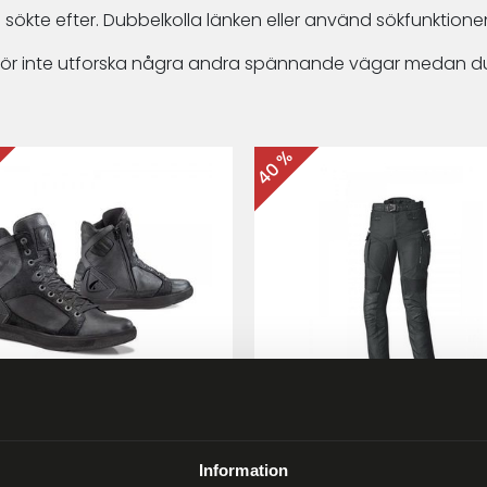
 sökte efter. Dubbelkolla länken eller använd sökfunktionen
arför inte utforska några andra spännande vägar medan du
40 %
ma Hyper MC-skor Svart
Held Matata II
Touring/Enduro MC-byx
Information
9 kr
2 999 kr