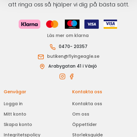
att ringa oss så hjälper vi dig på bästa sätt.
Läs mer om klarna
0470- 20357
butiken@flyingeagle.se
Arabygatan 41 i Växjö
Genvägar
Kontakta oss
Logga in
Kontakta oss
Mitt konto
Om oss
Skapa konto
Öppettider
Integritetspolicy
Storleksguide