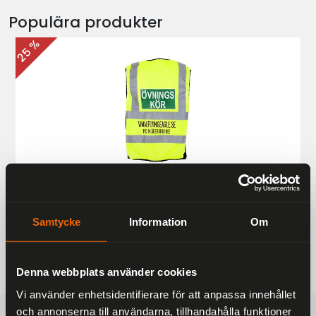
Populära produkter
25 %
Övningskörningsväst MC
187 kr
249 kr
Samtycke
Information
Om
Denna webbplats använder cookies
Vi använder enhetsidentifierare för att anpassa innehållet
och annonserna till användarna, tillhandahålla funktioner
FRAKTFRITT