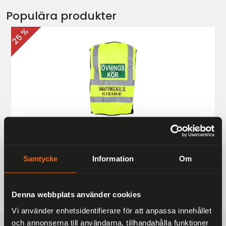
Populära produkter
25 %
Övningskörningsväst MC
187 kr
249 kr
Samtycke
Information
Om
Denna webbplats använder cookies
Vi använder enhetsidentifierare för att anpassa innehållet
och annonserna till användarna, tillhandahålla funktioner
FRAKTFRITT