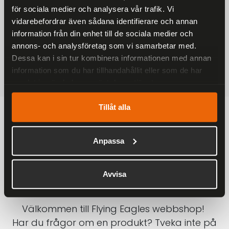
för sociala medier och analysera vår trafik. Vi
På alla ordrar över 2000 kr
vidarebefordrar även sådana identifierare och annan
1-3 DAGAR LEVERANS
information från din enhet till de sociala medier och
Inom Sverige med DHL
annons- och analysföretag som vi samarbetar med.
Dessa kan i sin tur kombinera informationen med annan
SÄKRA BETALNINGAR
information som du har tillhandahållit eller som de har
Betalkort, Klarna eller Swish
samlat in när du har använt deras tjänster.
Tillåt alla
Anpassa
Avvisa
Välkommen till Flying Eagles webbshop!
Har du frågor om en produkt? Tveka inte på