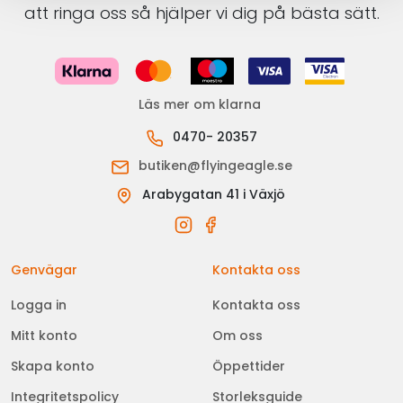
att ringa oss så hjälper vi dig på bästa sätt.
Läs mer om klarna
0470- 20357
butiken@flyingeagle.se
Arabygatan 41 i Växjö
Genvägar
Kontakta oss
Logga in
Kontakta oss
Mitt konto
Om oss
Skapa konto
Öppettider
Integritetspolicy
Storleksguide