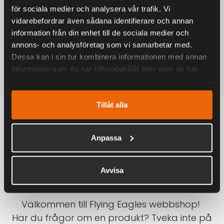
för sociala medier och analysera vår trafik. Vi
På alla ordrar över 2000 kr
vidarebefordrar även sådana identifierare och annan
1-3 DAGAR LEVERANS
information från din enhet till de sociala medier och
Inom Sverige med DHL
annons- och analysföretag som vi samarbetar med.
Dessa kan i sin tur kombinera informationen med annan
SÄKRA BETALNINGAR
information som du har tillhandahållit eller som de har
Betalkort, Klarna eller Swish
samlat in när du har använt deras tjänster.
Tillåt alla
Anpassa
Avvisa
Välkommen till Flying Eagles webbshop!
Har du frågor om en produkt? Tveka inte på