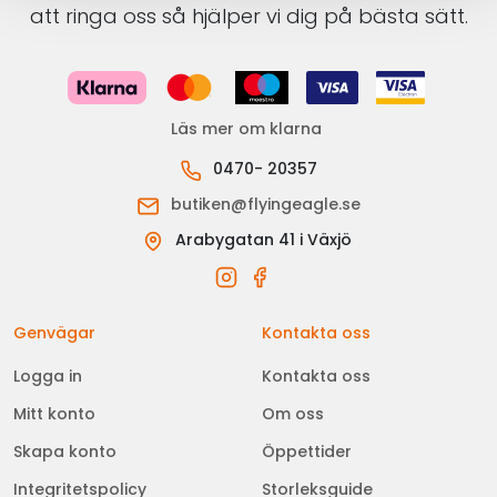
att ringa oss så hjälper vi dig på bästa sätt.
Läs mer om klarna
0470- 20357
butiken@flyingeagle.se
Arabygatan 41 i Växjö
Genvägar
Kontakta oss
Logga in
Kontakta oss
Mitt konto
Om oss
Skapa konto
Öppettider
Integritetspolicy
Storleksguide