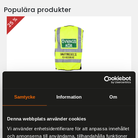
Populära produkter
25 %
Övningskörningsväst MC
187 kr
249 kr
Samtycke
Information
Om
Denna webbplats använder cookies
Vi använder enhetsidentifierare för att anpassa innehållet
och annonserna till användarna, tillhandahålla funktioner
FRAKTFRITT