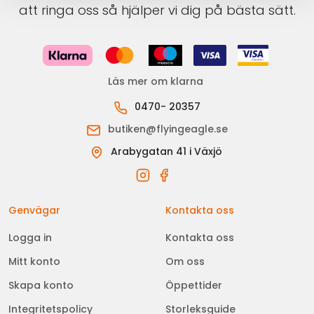
att ringa oss så hjälper vi dig på bästa sätt.
Läs mer om klarna
0470- 20357
butiken@flyingeagle.se
Arabygatan 41 i Växjö
Genvägar
Kontakta oss
Logga in
Kontakta oss
Mitt konto
Om oss
Skapa konto
Öppettider
Integritetspolicy
Storleksguide