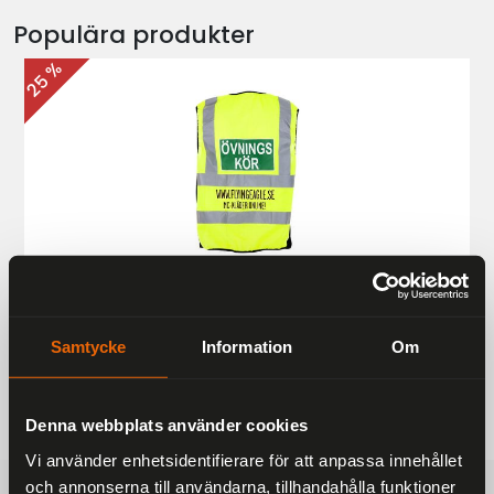
Populära produkter
25 %
Övningskörningsväst MC
187 kr
249 kr
Samtycke
Information
Om
Denna webbplats använder cookies
Vi använder enhetsidentifierare för att anpassa innehållet
och annonserna till användarna, tillhandahålla funktioner
FRAKTFRITT