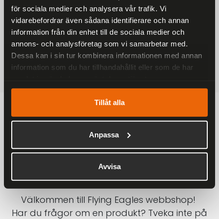
för sociala medier och analysera vår trafik. Vi
På alla ordrar över 2000 kr
vidarebefordrar även sådana identifierare och annan
1-3 DAGAR LEVERANS
information från din enhet till de sociala medier och
Inom Sverige med DHL
annons- och analysföretag som vi samarbetar med.
Dessa kan i sin tur kombinera informationen med annan
SÄKRA BETALNINGAR
information som du har tillhandahållit eller som de har
Betalkort, Klarna eller Swish
samlat in när du har använt deras tjänster.
Tillåt alla
Anpassa
Avvisa
Välkommen till Flying Eagles webbshop!
Har du frågor om en produkt? Tveka inte på