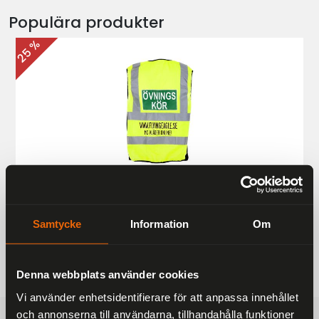
Populära produkter
25 %
Övningskörningsväst MC
187 kr
249 kr
Samtycke
Information
Om
Denna webbplats använder cookies
Vi använder enhetsidentifierare för att anpassa innehållet
och annonserna till användarna, tillhandahålla funktioner
FRAKTFRITT