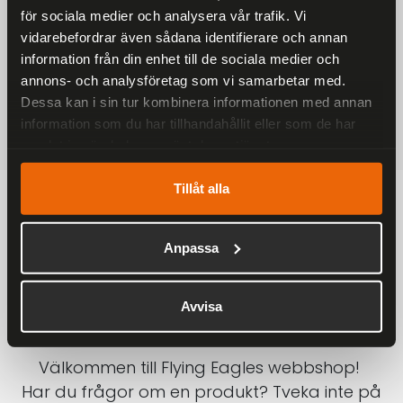
för sociala medier och analysera vår trafik. Vi
På alla ordrar över 2000 kr
vidarebefordrar även sådana identifierare och annan
1-3 DAGAR LEVERANS
information från din enhet till de sociala medier och
Inom Sverige med DHL
annons- och analysföretag som vi samarbetar med.
Dessa kan i sin tur kombinera informationen med annan
SÄKRA BETALNINGAR
information som du har tillhandahållit eller som de har
Betalkort, Klarna eller Swish
samlat in när du har använt deras tjänster.
Tillåt alla
Anpassa
Avvisa
Välkommen till Flying Eagles webbshop!
Har du frågor om en produkt? Tveka inte på