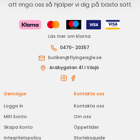
att ringa oss så hjälper vi dig på bästa sätt.
Läs mer om klarna
0470- 20357
butiken@flyingeagle.se
Arabygatan 41 i Växjö
Genvägar
Kontakta oss
Logga in
Kontakta oss
Mitt konto
Om oss
Skapa konto
Öppettider
Integritetspolicy
Storleksguide