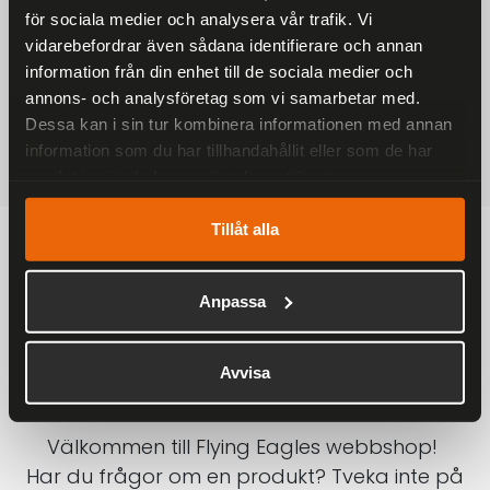
för sociala medier och analysera vår trafik. Vi
På alla ordrar över 2000 kr
vidarebefordrar även sådana identifierare och annan
1-3 DAGAR LEVERANS
information från din enhet till de sociala medier och
Inom Sverige med DHL
annons- och analysföretag som vi samarbetar med.
Dessa kan i sin tur kombinera informationen med annan
SÄKRA BETALNINGAR
information som du har tillhandahållit eller som de har
Betalkort, Klarna eller Swish
samlat in när du har använt deras tjänster.
Tillåt alla
Anpassa
Avvisa
Välkommen till Flying Eagles webbshop!
Har du frågor om en produkt? Tveka inte på