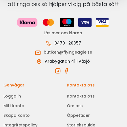
att ringa oss så hjälper vi dig på bästa sätt.
Läs mer om klarna
0470- 20357
butiken@flyingeagle.se
Arabygatan 41 i Växjö
Genvägar
Kontakta oss
Logga in
Kontakta oss
Mitt konto
Om oss
Skapa konto
Öppettider
Integritetspolicy
Storleksguide