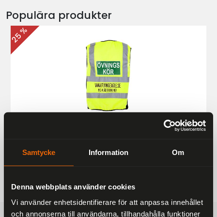
Populära produkter
25 %
Övningskörningsväst MC
187 kr
249 kr
Samtycke
Information
Om
Denna webbplats använder cookies
Vi använder enhetsidentifierare för att anpassa innehållet
och annonserna till användarna, tillhandahålla funktioner
FRAKTFRITT