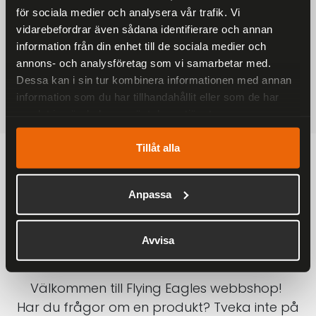
för sociala medier och analysera vår trafik. Vi
På alla ordrar över 2000 kr
vidarebefordrar även sådana identifierare och annan
1-3 DAGAR LEVERANS
information från din enhet till de sociala medier och
Inom Sverige med DHL
annons- och analysföretag som vi samarbetar med.
Dessa kan i sin tur kombinera informationen med annan
SÄKRA BETALNINGAR
information som du har tillhandahållit eller som de har
Betalkort, Klarna eller Swish
samlat in när du har använt deras tjänster.
Tillåt alla
Anpassa
Avvisa
Välkommen till Flying Eagles webbshop!
Har du frågor om en produkt? Tveka inte på