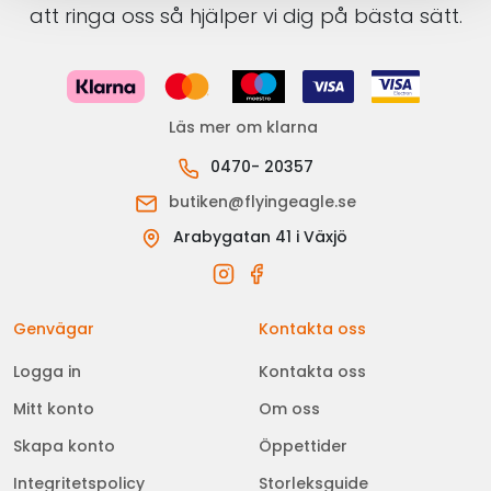
att ringa oss så hjälper vi dig på bästa sätt.
Läs mer om klarna
0470- 20357
butiken@flyingeagle.se
Arabygatan 41 i Växjö
Genvägar
Kontakta oss
Logga in
Kontakta oss
Mitt konto
Om oss
Skapa konto
Öppettider
Integritetspolicy
Storleksguide