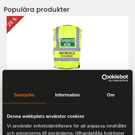
Populära produkter
25 %
Övningskörningsväst MC
187 kr
249 kr
Samtycke
Information
Om
Denna webbplats använder cookies
Vi använder enhetsidentifierare för att anpassa innehållet
och annonserna till användarna, tillhandahålla funktioner
FRAKTFRITT