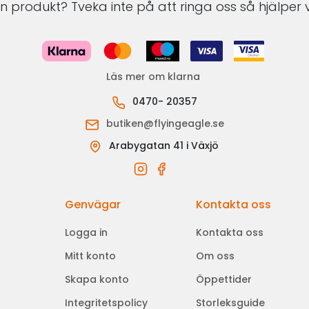
 produkt? Tveka inte på att ringa oss så hjälper v
Läs mer om klarna
0470- 20357
butiken@flyingeagle.se
Arabygatan 41 i Växjö
Genvägar
Kontakta oss
Logga in
Kontakta oss
Mitt konto
Om oss
Skapa konto
Öppettider
Integritetspolicy
Storleksguide