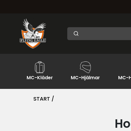
MC-Kläder
MC-Hjälmar
MC-H
START /
Ho