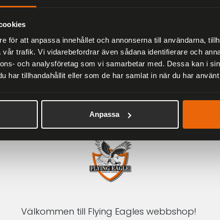
Herr
2 279 kr
3 799 kr
cookies
e för att anpassa innehållet och annonserna till användarna, tillh
vår trafik. Vi vidarebefordrar även sådana identifierare och anna
nnons- och analysföretag som vi samarbetar med. Dessa kan i sin
har tillhandahållit eller som de har samlat in när du har använt 
1-3 DAGAR LEVERANS
Inom Sverige med DHL
Anpassa
Välkommen till Flying Eagles webbshop!