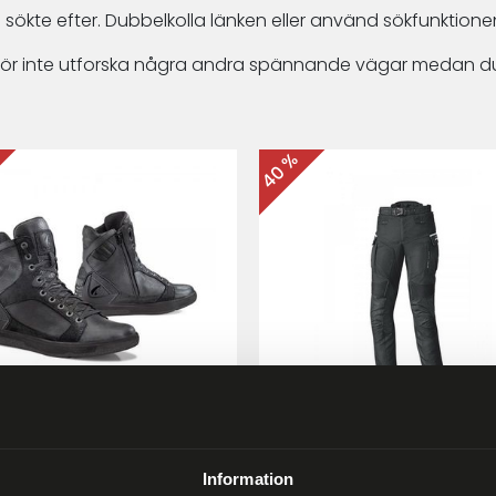
 sökte efter. Dubbelkolla länken eller använd sökfunktionen
arför inte utforska några andra spännande vägar medan du
40 %
ma Hyper MC-skor Svart
Held Matata II
Touring/Enduro MC-byx
Information
9 kr
2 999 kr