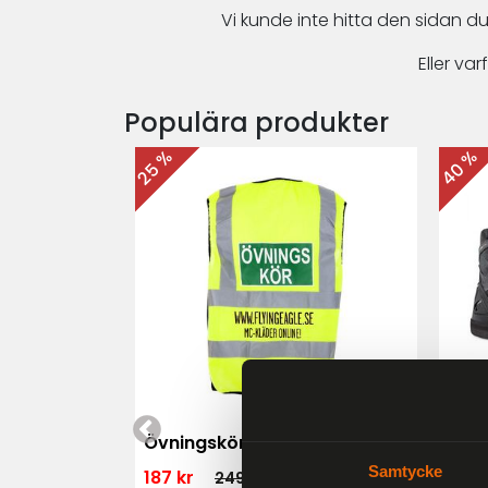
Vi kunde inte hitta den sidan du
Eller v
Populära produkter
40 %
25 %
 MK3 Dam
Övningskörningsväst MC
For
Samtycke
187 kr
1 79
249 kr