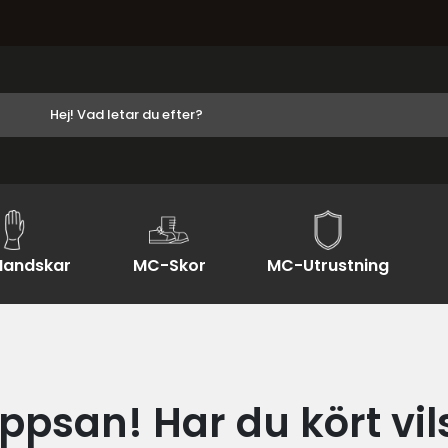
andskar
MC-Skor
MC-Utrustning
ppsan! Har du kört vil