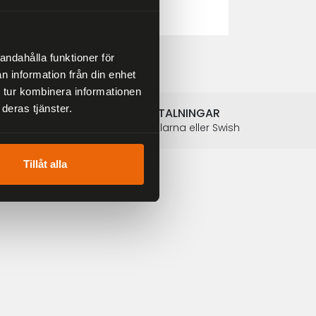
2 804 kr
3 299 kr
andahålla funktioner för
n information från din enhet
 tur kombinera informationen
deras tjänster.
SÄKRA BETALNINGAR
Betalkort, Klarna eller Swish
Tillåt alla