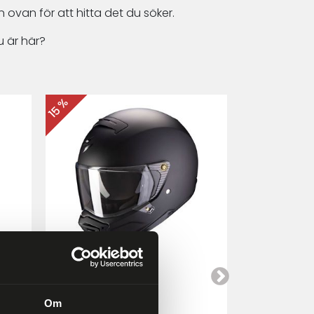
 ovan för att hitta det du söker.
 är här?
15 %
15 %
Scorpion EXO-HX1
Cardo Packt
a
Mattsvart
Om
4 249 kr
4