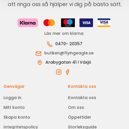
att ringa oss så hjälper vi dig på bästa sätt.
Läs mer om klarna
0470- 20357
butiken@flyingeagle.se
Arabygatan 41 i Växjö
Genvägar
Kontakta oss
Logga in
Kontakta oss
Mitt konto
Om oss
Skapa konto
Öppettider
Integritetspolicy
Storleksguide