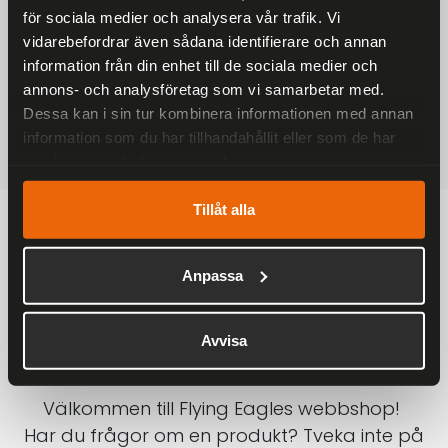
för sociala medier och analysera vår trafik. Vi
På alla ordrar över 2000 kr
vidarebefordrar även sådana identifierare och annan
1-3 DAGAR LEVERANS
information från din enhet till de sociala medier och
Inom Sverige med DHL
annons- och analysföretag som vi samarbetar med.
Dessa kan i sin tur kombinera informationen med annan
SÄKRA BETALNINGAR
information som du har tillhandahållit eller som de har
Betalkort, Klarna eller Swish
samlat in när du har använt deras tjänster.
Tillåt alla
Anpassa
Avvisa
Välkommen till Flying Eagles webbshop!
Har du frågor om en produkt? Tveka inte på