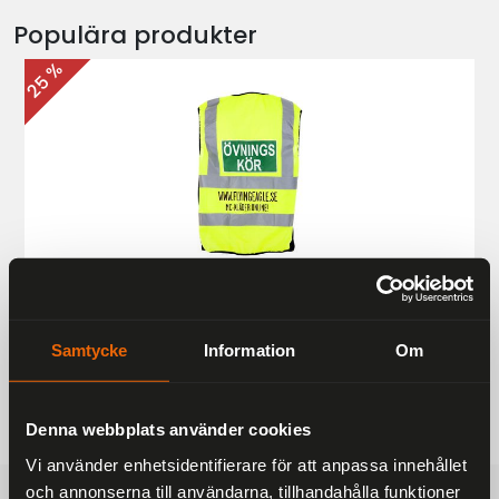
Populära produkter
25 %
Övningskörningsväst MC
187 kr
249 kr
Samtycke
Information
Om
Denna webbplats använder cookies
Vi använder enhetsidentifierare för att anpassa innehållet
och annonserna till användarna, tillhandahålla funktioner
FRAKTFRITT