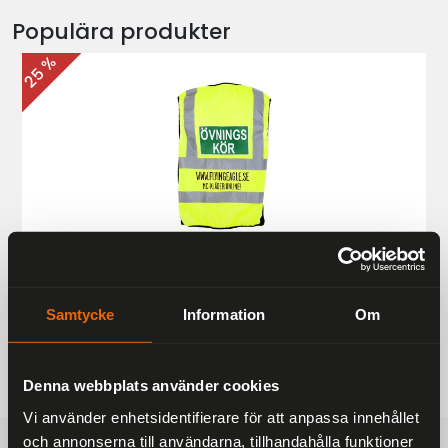
Populära produkter
25 %
Övningskörningsväst MC
187 kr
249 kr
Samtycke
Information
Om
Denna webbplats använder cookies
Vi använder enhetsidentifierare för att anpassa innehållet
och annonserna till användarna, tillhandahålla funktioner
FRAKTFRITT