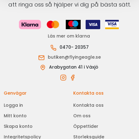
att ringa oss så hjälper vi dig på bästa sätt.
Läs mer om klarna
0470- 20357
butiken@flyingeagle.se
Arabygatan 41 i Växjö
Genvägar
Kontakta oss
Logga in
Kontakta oss
Mitt konto
Om oss
Skapa konto
Öppettider
Integritetspolicy
Storleksguide