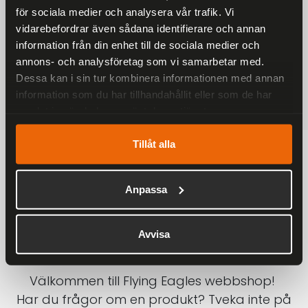
för sociala medier och analysera vår trafik. Vi
På alla ordrar över 2000 kr
vidarebefordrar även sådana identifierare och annan
1-3 DAGAR LEVERANS
information från din enhet till de sociala medier och
Inom Sverige med DHL
annons- och analysföretag som vi samarbetar med.
Dessa kan i sin tur kombinera informationen med annan
SÄKRA BETALNINGAR
information som du har tillhandahållit eller som de har
Betalkort, Klarna eller Swish
samlat in när du har använt deras tjänster.
Tillåt alla
Anpassa
Avvisa
Välkommen till Flying Eagles webbshop!
Har du frågor om en produkt? Tveka inte på