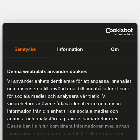
Beskrivning
100 % vattentät
Samtycke
Information
Om
Universell passning
Lätt att montera på ramen
Denna webbplats använder cookies
Rolltoppstängning
Vi använder enhetsidentifierare för att anpassa innehållet
och annonserna till användarna, tillhandahålla funktioner
Hållbar Cordura® konstruktion
för sociala medier och analysera vår trafik. Vi
10 års garanti
vidarebefordrar även sådana identifierare och annan
information från din enhet till de sociala medier och
annons- och analysföretag som vi samarbetar med.
Dessa kan i sin tur kombinera informationen med annan
information som du har tillhandahållit eller som de har