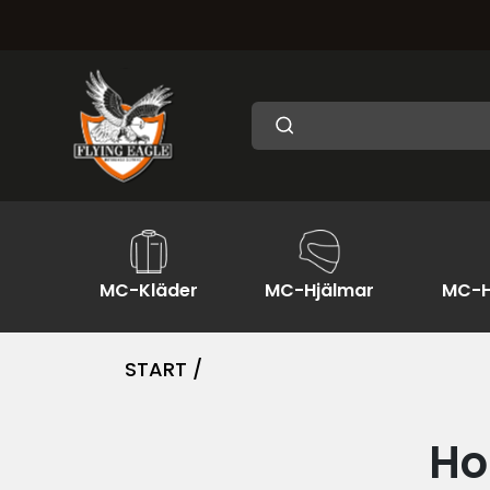
MC-Kläder
MC-Hjälmar
MC-H
START /
Ho