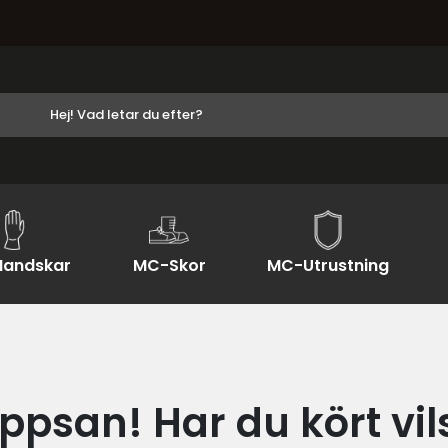
andskar
MC-Skor
MC-Utrustning
ppsan! Har du kört vil