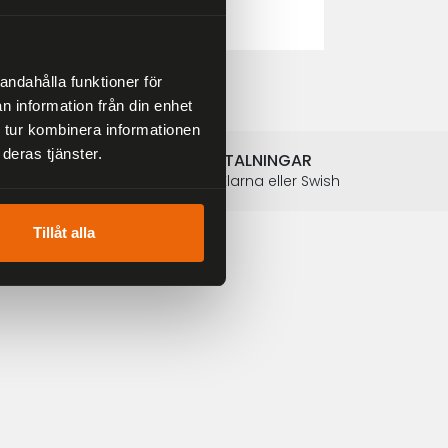
2 804 kr
3 299 kr
andahålla funktioner för
n information från din enhet
 tur kombinera informationen
deras tjänster.
SÄKRA BETALNINGAR
Betalkort, Klarna eller Swish
Tillåt alla