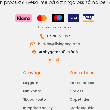
 produkt? Tveka inte på att ringa oss så hjälper v
Läs mer om klarna
0470- 20357
butiken@flyingeagle.se
Arabygatan 41 i Växjö
Genvägar
Kontakta oss
Logga in
Kontakta oss
Mitt konto
Om oss
Skapa konto
Öppettider
Integritetspolicy
Storleksguide