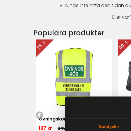
Vi kunde inte hitta den sidan du
Eller v
Populära produkter
40 %
25 %
 MK3 Dam
Övningskörningsväst MC
For
Samtycke
187 kr
1 79
249 kr