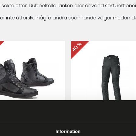
 sökte efter. Dubbelkolla länken eller använd sökfunktionen
arför inte utforska några andra spännande vägar medan du
40 %
ma Hyper MC-skor Svart
Held Matata II
Touring/Enduro MC-byx
Information
9 kr
2 999 kr