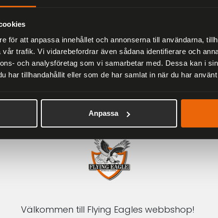
Herr
2 279 kr
3 799 kr
cookies
e för att anpassa innehållet och annonserna till användarna, tillh
vår trafik. Vi vidarebefordrar även sådana identifierare och anna
nnons- och analysföretag som vi samarbetar med. Dessa kan i sin
har tillhandahållit eller som de har samlat in när du har använt 
1-3 DAGAR LEVERANS
Inom Sverige med DHL
Anpassa
Välkommen till Flying Eagles webbshop!