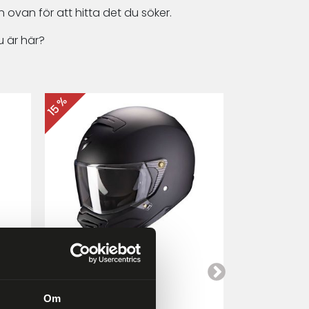
 ovan för att hitta det du söker.
 är här?
15 %
15 %
Scorpion EXO-HX1
Cardo Packt
a
Mattsvart
Om
4 249 kr
4