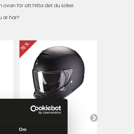
 ovan för att hitta det du söker.
 är här?
15 %
15 %
Scorpion EXO-HX1
Cardo Packt
a
Mattsvart
Om
4 249 kr
4