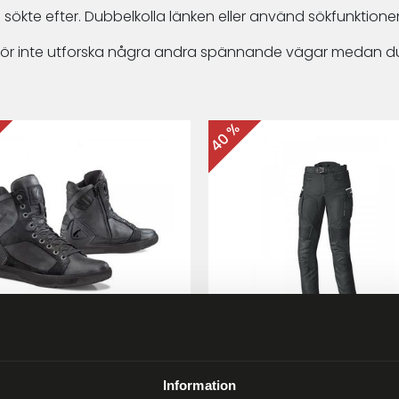
 sökte efter. Dubbelkolla länken eller använd sökfunktionen
arför inte utforska några andra spännande vägar medan du
40 %
ma Hyper MC-skor Svart
Held Matata II
Touring/Enduro MC-byx
Information
9 kr
2 999 kr