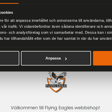
Herr
2 279 kr
3 799 kr
cookies
e för att anpassa innehållet och annonserna till användarna, tillh
vår trafik. Vi vidarebefordrar även sådana identifierare och anna
nnons- och analysföretag som vi samarbetar med. Dessa kan i sin
har tillhandahållit eller som de har samlat in när du har använt 
1-3 DAGAR LEVERANS
Inom Sverige med DHL
Anpassa
Välkommen till Flying Eagles webbshop!