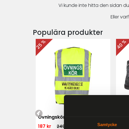
Vi kunde inte hitta den sidan du
Eller v
Populära produkter
40 %
25 %
 MK3 Dam
Övningskörningsväst MC
For
Samtycke
187 kr
1 79
249 kr