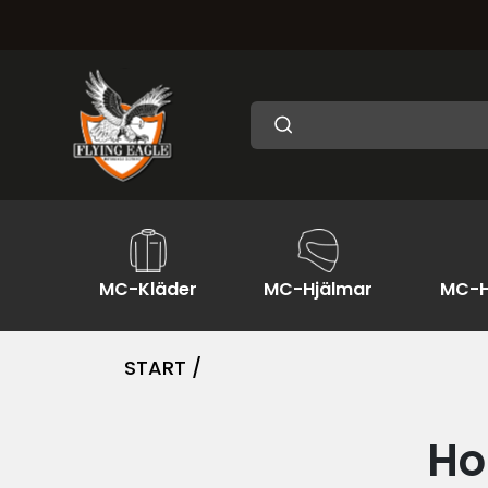
MC-Kläder
MC-Hjälmar
MC-H
START /
Ho