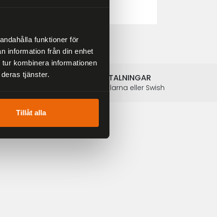
2 804 kr
3 299 kr
andahålla funktioner för
n information från din enhet
 tur kombinera informationen
deras tjänster.
SÄKRA BETALNINGAR
Betalkort, Klarna eller Swish
Tillåt alla