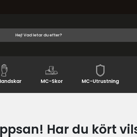
andskar
MC-Skor
MC-Utrustning
ppsan! Har du kört vil