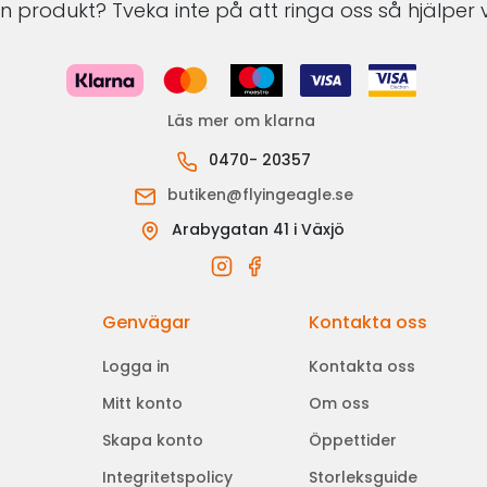
 produkt? Tveka inte på att ringa oss så hjälper v
Läs mer om klarna
0470- 20357
butiken@flyingeagle.se
Arabygatan 41 i Växjö
Genvägar
Kontakta oss
Logga in
Kontakta oss
Mitt konto
Om oss
Skapa konto
Öppettider
Integritetspolicy
Storleksguide