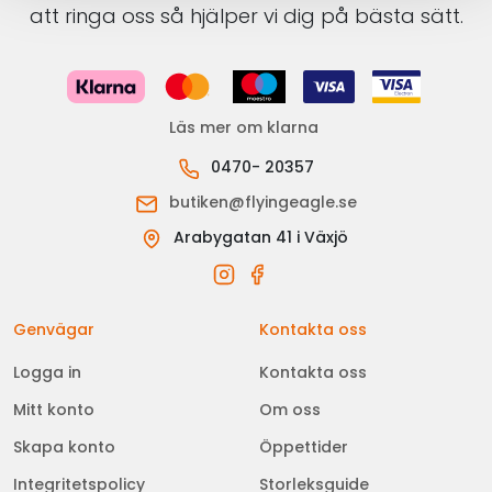
att ringa oss så hjälper vi dig på bästa sätt.
Läs mer om klarna
0470- 20357
butiken@flyingeagle.se
Arabygatan 41 i Växjö
Genvägar
Kontakta oss
Logga in
Kontakta oss
Mitt konto
Om oss
Skapa konto
Öppettider
Integritetspolicy
Storleksguide