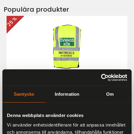
Populära produkter
25 %
Övningskörningsväst MC
187 kr
249 kr
Samtycke
Information
Om
Denna webbplats använder cookies
Vi använder enhetsidentifierare för att anpassa innehållet
och annonserna till användarna, tillhandahålla funktioner
FRAKTFRITT