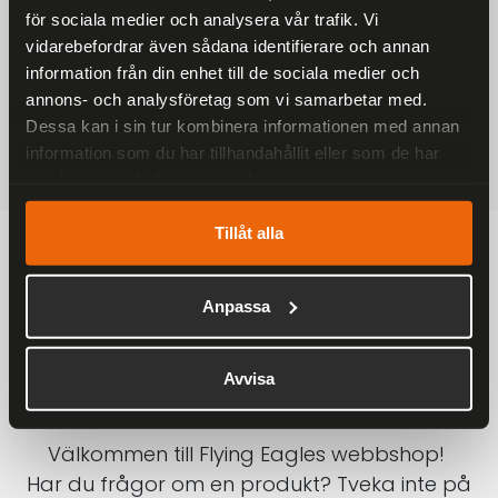
för sociala medier och analysera vår trafik. Vi
På alla ordrar över 2000 kr
vidarebefordrar även sådana identifierare och annan
1-3 DAGAR LEVERANS
information från din enhet till de sociala medier och
Inom Sverige med DHL
annons- och analysföretag som vi samarbetar med.
Dessa kan i sin tur kombinera informationen med annan
SÄKRA BETALNINGAR
information som du har tillhandahållit eller som de har
Betalkort, Klarna eller Swish
samlat in när du har använt deras tjänster.
Tillåt alla
Anpassa
Avvisa
Välkommen till Flying Eagles webbshop!
Har du frågor om en produkt? Tveka inte på