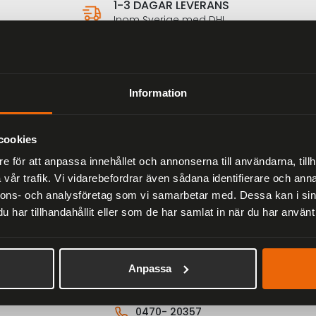
1-3 DAGAR LEVERANS
Inom Sverige med DHL
Information
cookies
e för att anpassa innehållet och annonserna till användarna, tillh
vår trafik. Vi vidarebefordrar även sådana identifierare och anna
Välkommen till Flying Eagles webbshop!
nnons- och analysföretag som vi samarbetar med. Dessa kan i sin
har tillhandahållit eller som de har samlat in när du har använt 
 produkt? Tveka inte på att ringa oss så hjälper v
Anpassa
Läs mer om klarna
0470- 20357