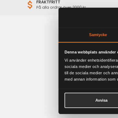
FRAKTFRITT
På alla ordrar över 2000 kr
Samtycke
Denna webbplats använder 
Vi använder enhetsidentifierar
sociala medier och analysera 
till de sociala medier och a
med annan information som du 
Har du frågor om en
Avvisa