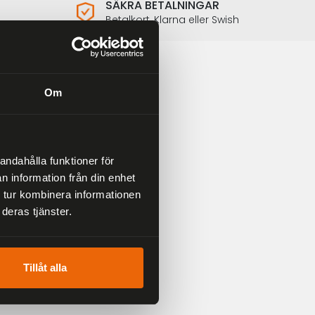
SÄKRA BETALNINGAR
Betalkort, Klarna eller Swish
Om
andahålla funktioner för
n information från din enhet
 tur kombinera informationen
deras tjänster.
i dig på bästa sätt.
Tillåt alla