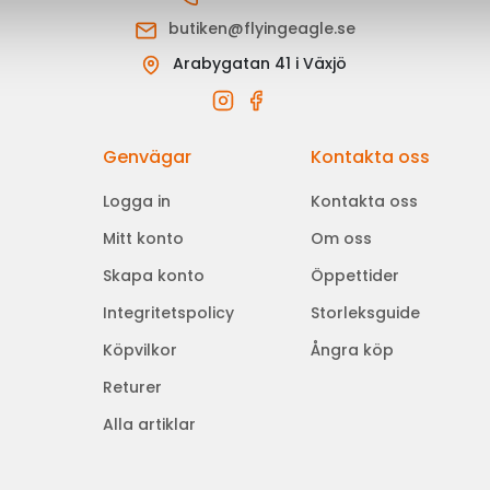
butiken@flyingeagle.se
Arabygatan 41 i Växjö
Genvägar
Kontakta oss
Logga in
Kontakta oss
Mitt konto
Om oss
Skapa konto
Öppettider
Integritetspolicy
Storleksguide
Köpvilkor
Ångra köp
Returer
Alla artiklar