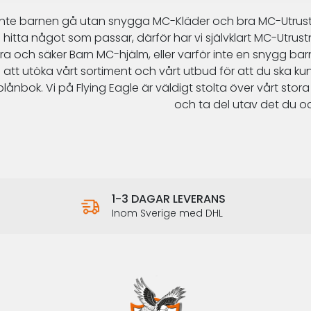
 inte barnen gå utan snygga
MC-Kläder
och bra
MC-Utrus
hitta något som passar, därför har vi självklart
MC-Utrustni
ra och säker
Barn MC-hjälm
, eller varför inte en snygg
bar
att utöka vårt sortiment och vårt utbud för att du ska k
plånbok. Vi på
Flying Eagle
är väldigt stolta över vårt stor
och ta del utav det du o
1-3 DAGAR LEVERANS
Inom Sverige med DHL