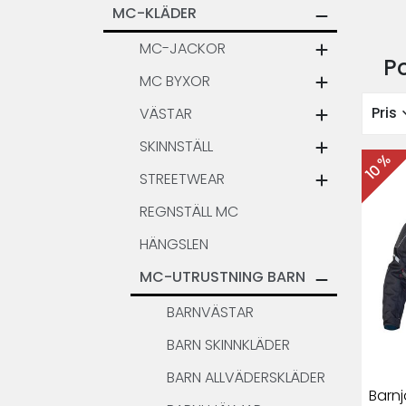
MC-KLÄDER
MC-JACKOR
P
MC BYXOR
expa
Pris
VÄSTAR
SKINNSTÄLL
10 %
STREETWEAR
REGNSTÄLL MC
HÄNGSLEN
MC-UTRUSTNING BARN
BARNVÄSTAR
BARN SKINNKLÄDER
BARN ALLVÄDERSKLÄDER
Barn