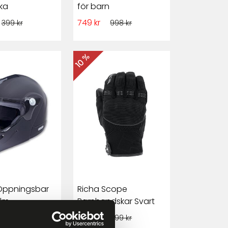
ka
för barn
749 kr
399 kr
998 kr
10 %
Öppningsbar
Richa Scope
lm
Barnhandskar Svart
539 kr
1 899 kr
599 kr