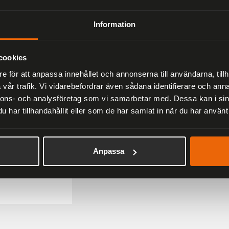
1 271 kr
1 495 kr
Information
cookies
e för att anpassa innehållet och annonserna till användarna, tillh
vår trafik. Vi vidarebefordrar även sådana identifierare och anna
nnons- och analysföretag som vi samarbetar med. Dessa kan i sin
har tillhandahållit eller som de har samlat in när du har använt 
Anpassa
y Barnväst
r
499 kr