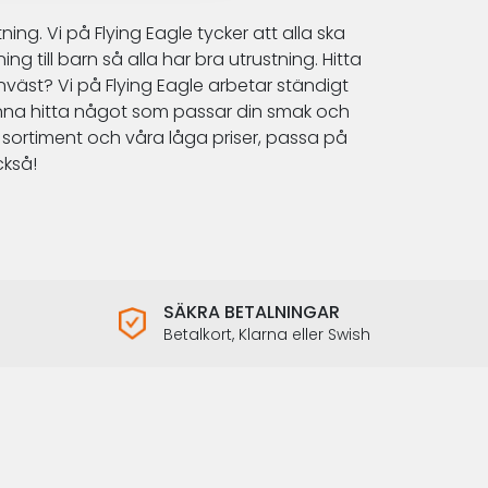
tning
. Vi på
Flying Eagle
tycker att alla ska
ng till
barn
så alla har bra utrustning. Hitta
nväst
? Vi på
Flying Eagle
arbetar ständigt
unna hitta något som passar din smak och
a sortiment och våra låga priser, passa på
ckså!
SÄKRA BETALNINGAR
Betalkort, Klarna eller Swish