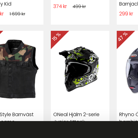
y Kid
Barnjac
374 kr
499 kr
 kr
299 kr
1 699 kr
47 %
15 %
Style Barnväst
ONeal Hjälm 2-serie
Rhyno 
 camo
Junior Attack
barnhjä
Svart/Gul Fluo
r
999 kr
549 kr