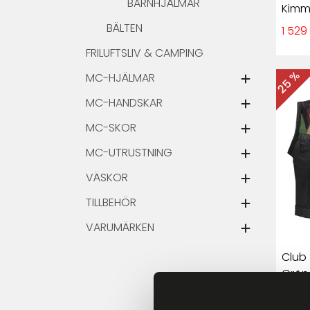
BARNHJÄLMAR
Kimm
BÄLTEN
1 529
FRILUFTSLIV & CAMPING
25 %
MC-HJÄLMAR
MC-HANDSKAR
MC-SKOR
MC-UTRUSTNING
VÄSKOR
TILLBEHÖR
VARUMÄRKEN
Club 
Grön
412 k