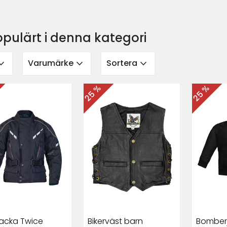
opulärt i denna kategori
nd_more
expand_more
expand_more
Varumärke
Sortera
25 %
25 %
jacka Twice
Bikerväst barn
Bomber