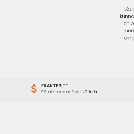
Låt
kunna 
en b
med 
din 
FRAKTFRITT
På alla ordrar över 2000 kr